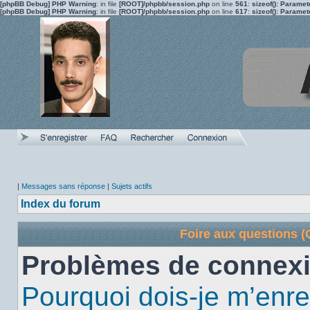
[phpBB Debug] PHP Warning
: in file
[ROOT]/phpbb/session.php
on line
561
:
sizeof(): Parame
[phpBB Debug] PHP Warning
: in file
[ROOT]/phpbb/session.php
on line
617
:
sizeof(): Parame
|
Messages sans réponse
|
Sujets actifs
Index du forum
Foire aux questions 
Problèmes de connexi
Pourquoi dois-je m’enre