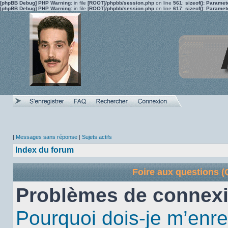
[phpBB Debug] PHP Warning
: in file
[ROOT]/phpbb/session.php
on line
561
:
sizeof(): Parame
[phpBB Debug] PHP Warning
: in file
[ROOT]/phpbb/session.php
on line
617
:
sizeof(): Parame
|
Messages sans réponse
|
Sujets actifs
Index du forum
Foire aux questions 
Problèmes de connexi
Pourquoi dois-je m’enre