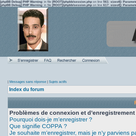
[phpBB Debug] PHP Warning
: in file
[ROOT]/phpbb/session.php
on line
561
:
sizeof(): Parame
[phpBB Debug] PHP Warning
: in file
[ROOT]/phpbb/session.php
on line
617
:
sizeof(): Parame
|
Messages sans réponse
|
Sujets actifs
Index du forum
Problèmes de connexion et d’enregistrement
Pourquoi dois-je m’enregistrer ?
Que signifie COPPA ?
Je souhaite m’enregistrer, mais je n’y parviens p