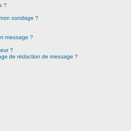
s ?
à mon sondage ?
mon message ?
eur ?
page de rédaction de message ?