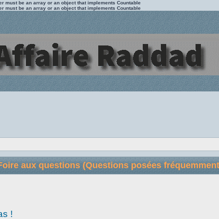
ter must be an array or an object that implements Countable
ter must be an array or an object that implements Countable
Foire aux questions (Questions posées fréquemment
as !