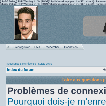
[phpBB Debug] PHP Warning
: in file
[ROOT]/phpbb/session.php
on line
561
:
sizeof(): Parame
[phpBB Debug] PHP Warning
: in file
[ROOT]/phpbb/session.php
on line
617
:
sizeof(): Parame
|
Messages sans réponse
|
Sujets actifs
Index du forum
H
Foire aux questions 
Problèmes de connexi
Pourquoi dois-je m’enre