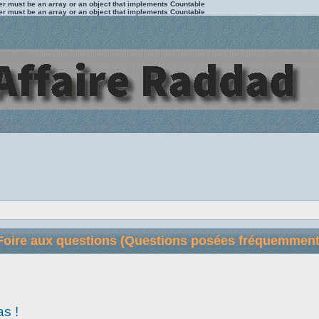
ter must be an array or an object that implements Countable
ter must be an array or an object that implements Countable
Foire aux questions (Questions posées fréquemment
as !