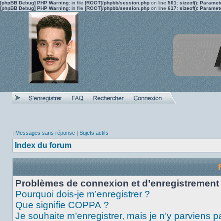
[phpBB Debug] PHP Warning
: in file
[ROOT]/phpbb/session.php
on line
561
:
sizeof(): Parame
[phpBB Debug] PHP Warning
: in file
[ROOT]/phpbb/session.php
on line
617
:
sizeof(): Parame
|
Messages sans réponse
|
Sujets actifs
Index du forum
Problèmes de connexion et d’enregistrement
Pourquoi dois-je m’enregistrer ?
Que signifie COPPA ?
Je souhaite m’enregistrer, mais je n’y parviens p