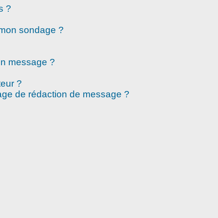
s ?
à mon sondage ?
mon message ?
eur ?
page de rédaction de message ?