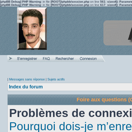
[phpBB Debug] PHP Warning
: in file
[ROOT]/phpbb/session.php
on line
561
:
sizeof(): Parame
[phpBB Debug] PHP Warning
: in file
[ROOT]/phpbb/session.php
on line
617
:
sizeof(): Parame
|
Messages sans réponse
|
Sujets actifs
Index du forum
Foire aux questions 
Problèmes de connexi
Pourquoi dois-je m’enre