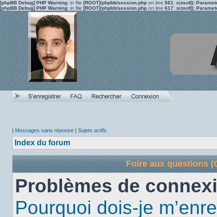
[phpBB Debug] PHP Warning
: in file
[ROOT]/phpbb/session.php
on line
561
:
sizeof(): Parame
[phpBB Debug] PHP Warning
: in file
[ROOT]/phpbb/session.php
on line
617
:
sizeof(): Parame
|
Messages sans réponse
|
Sujets actifs
Index du forum
Foire aux questions 
Problèmes de connexi
Pourquoi dois-je m’enre