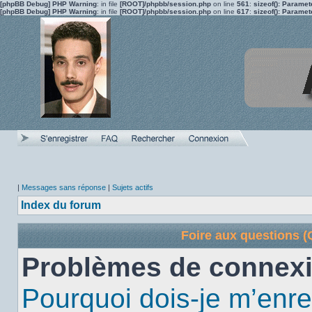
[phpBB Debug] PHP Warning
: in file
[ROOT]/phpbb/session.php
on line
561
:
sizeof(): Parame
[phpBB Debug] PHP Warning
: in file
[ROOT]/phpbb/session.php
on line
617
:
sizeof(): Parame
|
Messages sans réponse
|
Sujets actifs
Index du forum
Foire aux questions 
Problèmes de connexi
Pourquoi dois-je m’enre