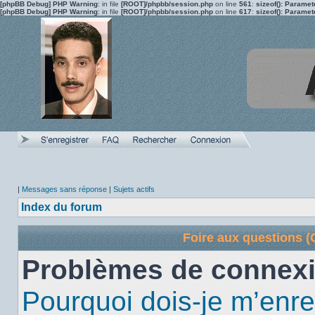
[phpBB Debug] PHP Warning
: in file
[ROOT]/phpbb/session.php
on line
561
:
sizeof(): Parame
[phpBB Debug] PHP Warning
: in file
[ROOT]/phpbb/session.php
on line
617
:
sizeof(): Parame
|
Messages sans réponse
|
Sujets actifs
Index du forum
Foire aux questions 
Problèmes de connexi
Pourquoi dois-je m’enre