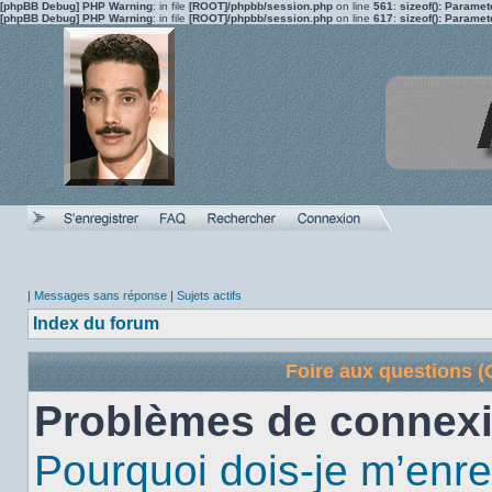
[phpBB Debug] PHP Warning
: in file
[ROOT]/phpbb/session.php
on line
561
:
sizeof(): Parame
[phpBB Debug] PHP Warning
: in file
[ROOT]/phpbb/session.php
on line
617
:
sizeof(): Parame
|
Messages sans réponse
|
Sujets actifs
Index du forum
Foire aux questions 
Problèmes de connexi
Pourquoi dois-je m’enre