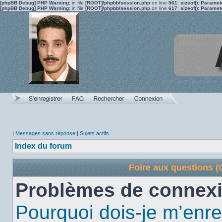
[phpBB Debug] PHP Warning
: in file
[ROOT]/phpbb/session.php
on line
561
:
sizeof(): Parame
[phpBB Debug] PHP Warning
: in file
[ROOT]/phpbb/session.php
on line
617
:
sizeof(): Parame
|
Messages sans réponse
|
Sujets actifs
Index du forum
Foire aux questions 
Problèmes de connexi
Pourquoi dois-je m’enre