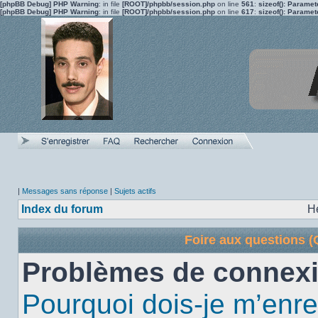
[phpBB Debug] PHP Warning
: in file
[ROOT]/phpbb/session.php
on line
561
:
sizeof(): Parame
[phpBB Debug] PHP Warning
: in file
[ROOT]/phpbb/session.php
on line
617
:
sizeof(): Parame
|
Messages sans réponse
|
Sujets actifs
Index du forum
H
Foire aux questions 
Problèmes de connexi
Pourquoi dois-je m’enre