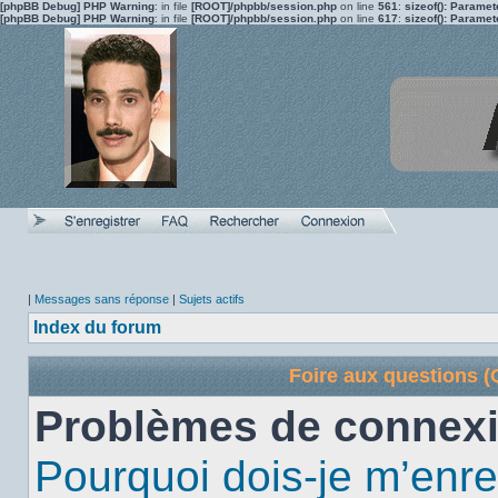
[phpBB Debug] PHP Warning
: in file
[ROOT]/phpbb/session.php
on line
561
:
sizeof(): Parame
[phpBB Debug] PHP Warning
: in file
[ROOT]/phpbb/session.php
on line
617
:
sizeof(): Parame
|
Messages sans réponse
|
Sujets actifs
Index du forum
Foire aux questions 
Problèmes de connexi
Pourquoi dois-je m’enre