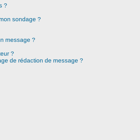
s ?
à mon sondage ?
mon message ?
eur ?
page de rédaction de message ?