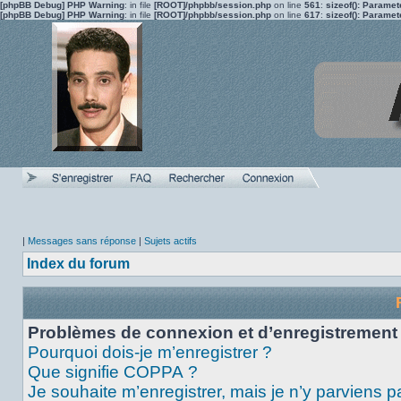
[phpBB Debug] PHP Warning
: in file
[ROOT]/phpbb/session.php
on line
561
:
sizeof(): Parame
[phpBB Debug] PHP Warning
: in file
[ROOT]/phpbb/session.php
on line
617
:
sizeof(): Parame
|
Messages sans réponse
|
Sujets actifs
Index du forum
Problèmes de connexion et d’enregistrement
Pourquoi dois-je m’enregistrer ?
Que signifie COPPA ?
Je souhaite m’enregistrer, mais je n’y parviens p