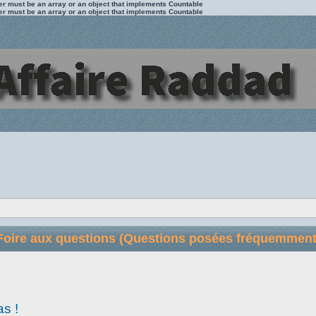
ter must be an array or an object that implements Countable
ter must be an array or an object that implements Countable
Foire aux questions (Questions posées fréquemment
as !