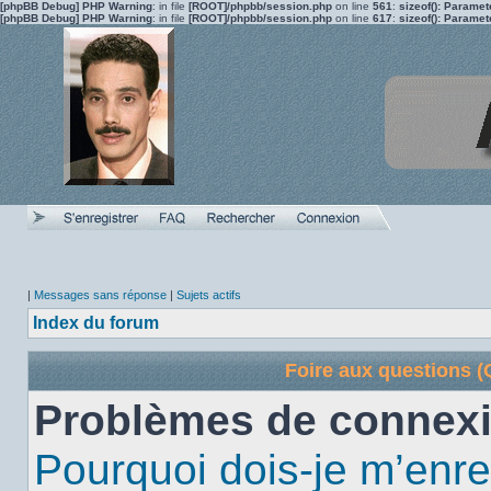
[phpBB Debug] PHP Warning
: in file
[ROOT]/phpbb/session.php
on line
561
:
sizeof(): Parame
[phpBB Debug] PHP Warning
: in file
[ROOT]/phpbb/session.php
on line
617
:
sizeof(): Parame
|
Messages sans réponse
|
Sujets actifs
Index du forum
Foire aux questions 
Problèmes de connexi
Pourquoi dois-je m’enre