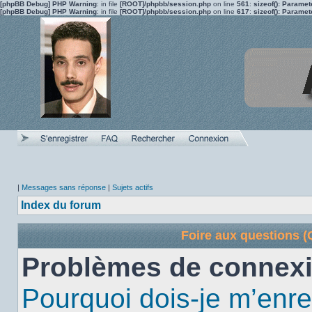
[phpBB Debug] PHP Warning
: in file
[ROOT]/phpbb/session.php
on line
561
:
sizeof(): Parame
[phpBB Debug] PHP Warning
: in file
[ROOT]/phpbb/session.php
on line
617
:
sizeof(): Parame
|
Messages sans réponse
|
Sujets actifs
Index du forum
Foire aux questions 
Problèmes de connexi
Pourquoi dois-je m’enre