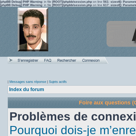
[phpBB Debug] PHP Warning
: in file
[ROOT]/phpbb/session.php
on line
561
:
sizeof(): Parame
[phpBB Debug] PHP Warning
: in file
[ROOT]/phpbb/session.php
on line
617
:
sizeof(): Parame
|
Messages sans réponse
|
Sujets actifs
Index du forum
Foire aux questions 
Problèmes de connexi
Pourquoi dois-je m’enre