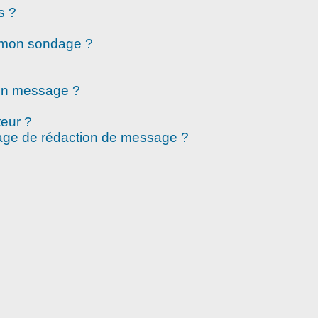
s ?
à mon sondage ?
mon message ?
eur ?
page de rédaction de message ?