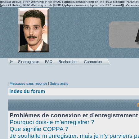
[phpBB Debug] PHP Warning
: in file
[ROOT]/phpbb/session.php
on line
561
:
sizeof(): Parame
[phpBB Debug] PHP Warning
: in file
[ROOT]/phpbb/session.php
on line
617
:
sizeof(): Parame
|
Messages sans réponse
|
Sujets actifs
Index du forum
Problèmes de connexion et d’enregistrement
Pourquoi dois-je m’enregistrer ?
Que signifie COPPA ?
Je souhaite m’enregistrer, mais je n’y parviens p