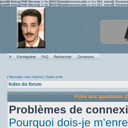
[phpBB Debug] PHP Warning
: in file
[ROOT]/phpbb/session.php
on line
561
:
sizeof(): Parame
[phpBB Debug] PHP Warning
: in file
[ROOT]/phpbb/session.php
on line
617
:
sizeof(): Parame
|
Messages sans réponse
|
Sujets actifs
Index du forum
Foire aux questions 
Problèmes de connexi
Pourquoi dois-je m’enre