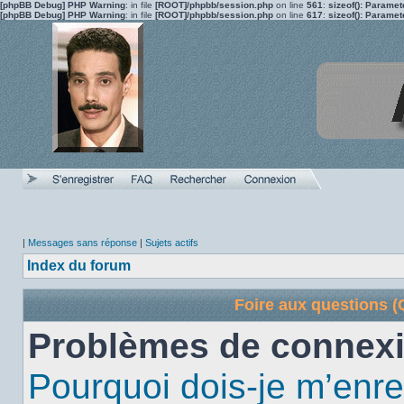
[phpBB Debug] PHP Warning
: in file
[ROOT]/phpbb/session.php
on line
561
:
sizeof(): Parame
[phpBB Debug] PHP Warning
: in file
[ROOT]/phpbb/session.php
on line
617
:
sizeof(): Parame
|
Messages sans réponse
|
Sujets actifs
Index du forum
Foire aux questions 
Problèmes de connexi
Pourquoi dois-je m’enre