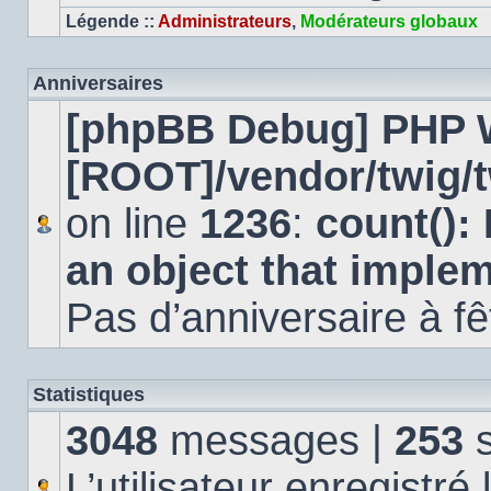
Légende ::
Administrateurs
,
Modérateurs globaux
Anniversaires
[phpBB Debug] PHP 
[ROOT]/vendor/twig/t
on line
1236
:
count():
an object that imple
Pas d’anniversaire à fê
Statistiques
3048
messages |
253
s
L’utilisateur enregistré