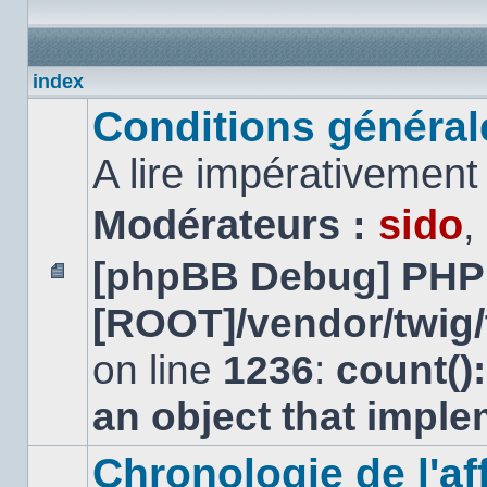
index
Conditions générales
A lire impérativemen
Modérateurs :
sido
,
[phpBB Debug] PHP
Aucun
[ROOT]/vendor/twig/
message
non
lu
on line
1236
:
count()
an object that impl
Chronologie de l'aff