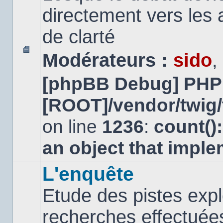
directement vers les
de clarté
Modérateurs :
sido
,
Aucun
message
[phpBB Debug] PHP
non
lu
[ROOT]/vendor/twig/
on line
1236
:
count()
an object that impl
L'enquête
Etude des pistes expl
recherches effectuées