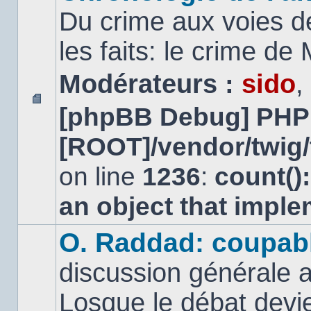
Du crime aux voies d
les faits: le crime d
Modérateurs :
sido
,
[phpBB Debug] PHP
Aucun
message
[ROOT]/vendor/twig/
non
lu
on line
1236
:
count()
an object that impl
O. Raddad: coupab
discussion générale a
Losque le débat devien