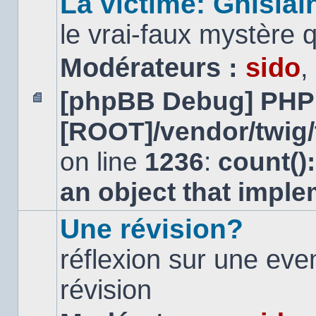
La victime: Ghislai
le vrai-faux mystère 
Modérateurs :
sido
,
[phpBB Debug] PHP
Aucun
[ROOT]/vendor/twig/
message
non
lu
on line
1236
:
count()
an object that impl
Une révision?
réflexion sur une ev
révision