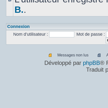
B.
.
Connexion
Nom d’utilisateur :
Mot de passe :
Messages non lus
Messages
A
Développé par
phpBB
® 
non
m
Traduit 
lus
n
lu