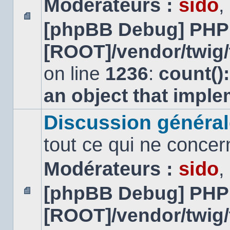
Modérateurs :
sido
,
[phpBB Debug] PHP
Aucun
message
[ROOT]/vendor/twig/
non
lu
on line
1236
:
count()
an object that impl
Discussion général
tout ce qui ne concer
Modérateurs :
sido
,
[phpBB Debug] PHP
Aucun
[ROOT]/vendor/twig/
message
non
lu