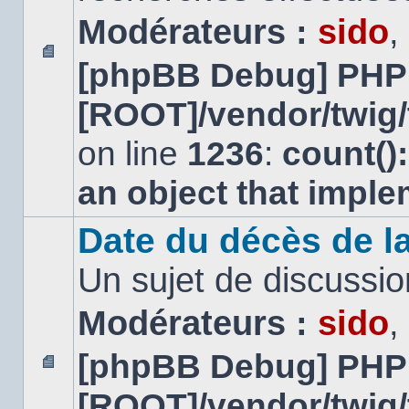
Modérateurs :
sido
,
[phpBB Debug] PHP
Aucun
message
[ROOT]/vendor/twig/
non
lu
on line
1236
:
count()
an object that impl
Date du décès de la
Un sujet de discussio
Modérateurs :
sido
,
[phpBB Debug] PHP
Aucun
[ROOT]/vendor/twig/
message