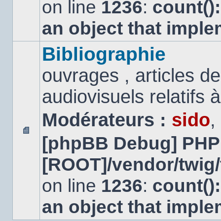
on line
1236
:
count()
an object that impl
Bibliographie
ouvrages , articles 
audiovisuels relatifs à 
Modérateurs :
sido
,
[phpBB Debug] PHP
Aucun
message
[ROOT]/vendor/twig/
non
lu
on line
1236
:
count()
an object that impl