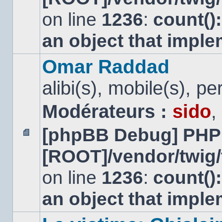
non
lu
on line
1236
:
count()
an object that impl
Omar Raddad
alibi(s), mobile(s), pe
Modérateurs :
sido
,
[phpBB Debug] PHP
Aucun
[ROOT]/vendor/twig/
message
non
lu
on line
1236
:
count()
an object that impl