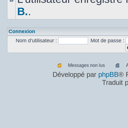
B.
.
Connexion
Nom d’utilisateur :
Mot de passe :
Messages non lus
Messages
A
Développé par
phpBB
® 
non
m
Traduit 
lus
n
lu