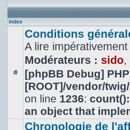
index
Conditions générales
A lire impérativemen
Modérateurs :
sido
,
[phpBB Debug] PHP
Aucun
[ROOT]/vendor/twig/
message
non
lu
on line
1236
:
count()
an object that impl
Chronologie de l'aff