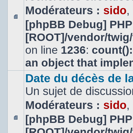
Modérateurs :
sido
,
[phpBB Debug] PHP
Aucun
message
[ROOT]/vendor/twig/
non
lu
on line
1236
:
count()
an object that impl
Date du décès de la
Un sujet de discussio
Modérateurs :
sido
,
[phpBB Debug] PHP
Aucun
[ROOT]/vendor/twig/
message