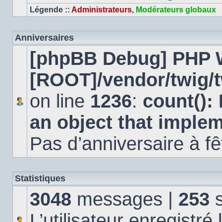
Légende ::
Administrateurs
,
Modérateurs globaux
Anniversaires
[phpBB Debug] PHP 
[ROOT]/vendor/twig/t
on line
1236
:
count():
an object that imple
Pas d’anniversaire à fê
Statistiques
3048
messages |
253
s
L’utilisateur enregistré