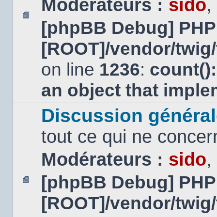
Modérateurs :
sido
,
[phpBB Debug] PHP
Aucun
message
[ROOT]/vendor/twig/
non
lu
on line
1236
:
count()
an object that impl
Discussion général
tout ce qui ne concer
Modérateurs :
sido
,
[phpBB Debug] PHP
Aucun
[ROOT]/vendor/twig/
message
non
lu