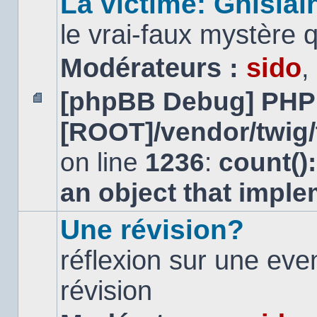
La victime: Ghislai
le vrai-faux mystère 
Modérateurs :
sido
,
[phpBB Debug] PHP
Aucun
[ROOT]/vendor/twig/
message
non
lu
on line
1236
:
count()
an object that impl
Une révision?
réflexion sur une ev
révision