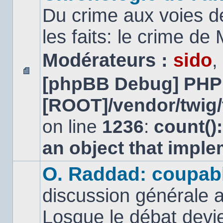
Du crime aux voies d
les faits: le crime d
Modérateurs :
sido
,
[phpBB Debug] PHP
Aucun
message
[ROOT]/vendor/twig/
non
lu
on line
1236
:
count()
an object that impl
O. Raddad: coupab
discussion générale a
Losque le débat devien