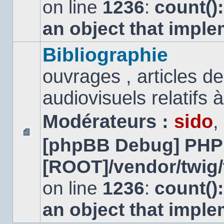
on line
1236
:
count()
an object that impl
Bibliographie
ouvrages , articles 
audiovisuels relatifs à 
Modérateurs :
sido
,
[phpBB Debug] PHP
Aucun
message
[ROOT]/vendor/twig/
non
lu
on line
1236
:
count()
an object that impl