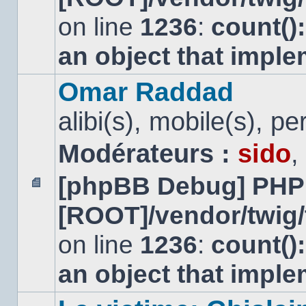
non
lu
on line
1236
:
count()
an object that impl
Omar Raddad
alibi(s), mobile(s), pe
Modérateurs :
sido
,
[phpBB Debug] PHP
Aucun
[ROOT]/vendor/twig/
message
non
lu
on line
1236
:
count()
an object that impl