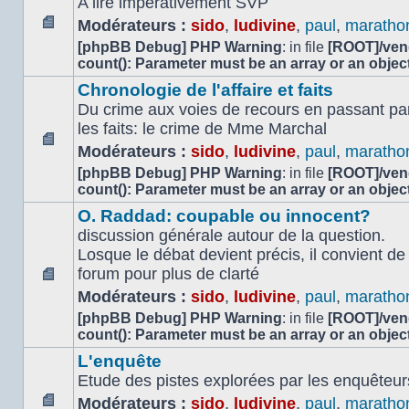
A lire impérativement SVP
Modérateurs :
sido
,
ludivine
,
paul
,
maratho
Aucun
[phpBB Debug] PHP Warning
: in file
[ROOT]/vend
message
count(): Parameter must be an array or an obje
non
Chronologie de l'affaire et faits
lu
Du crime aux voies de recours en passant par
les faits: le crime de Mme Marchal
Modérateurs :
sido
,
ludivine
,
paul
,
maratho
Aucun
[phpBB Debug] PHP Warning
: in file
[ROOT]/vend
message
count(): Parameter must be an array or an obje
non
lu
O. Raddad: coupable ou innocent?
discussion générale autour de la question.
Losque le débat devient précis, il convient d
forum pour plus de clarté
Aucun
Modérateurs :
sido
,
ludivine
,
paul
,
maratho
message
[phpBB Debug] PHP Warning
: in file
[ROOT]/vend
non
count(): Parameter must be an array or an obje
lu
L'enquête
Etude des pistes explorées par les enquêteur
Modérateurs :
sido
,
ludivine
,
paul
,
maratho