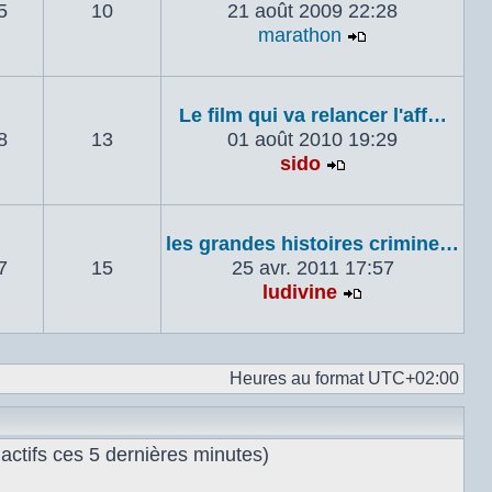
5
10
21 août 2009 22:28
marathon
Voir le derni
Le film qui va relancer l'aff…
8
13
01 août 2010 19:29
sido
Voir le dernier 
les grandes histoires crimine…
7
15
25 avr. 2011 17:57
ludivine
Voir le dernie
Heures au format
UTC+02:00
s actifs ces 5 dernières minutes)