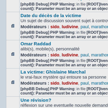
Aucun
[phpBB Debug] PHP Warning
: in file
[ROOT]/vend
message
count(): Parameter must be an array or an obje
non
Date du décès de la victime
lu
Un sujet de discussion souvent sujet à contr
Modérateurs :
sido
,
ludivine
,
paul
,
maratho
Aucun
[phpBB Debug] PHP Warning
: in file
[ROOT]/vend
message
count(): Parameter must be an array or an obje
non
Omar Raddad
lu
alibi(s), mobile(s), personnalité
Modérateurs :
sido
,
ludivine
,
paul
,
maratho
Aucun
[phpBB Debug] PHP Warning
: in file
[ROOT]/vend
message
count(): Parameter must be an array or an obje
non
La victime: Ghislaine Marchal
lu
le vrai-faux mystère qui entoure sa personne
Modérateurs :
sido
,
ludivine
,
paul
,
maratho
Aucun
[phpBB Debug] PHP Warning
: in file
[ROOT]/vend
message
count(): Parameter must be an array or an obje
non
Une révision?
lu
réflexion sur une eventuelle nouvelle demand