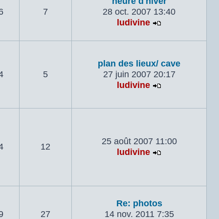
heure d'hiver
6
7
28 oct. 2007 13:40
ludivine
Voir le dernie
plan des lieux/ cave
4
5
27 juin 2007 20:17
ludivine
Voir le dernie
25 août 2007 11:00
4
12
ludivine
Voir le dernie
Re: photos
9
27
14 nov. 2011 7:35