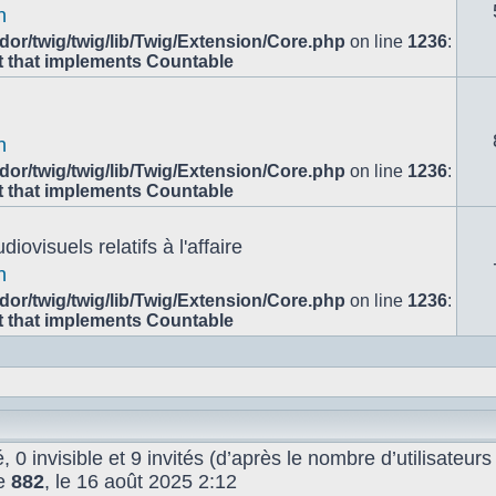
n
or/twig/twig/lib/Twig/Extension/Core.php
on line
1236
:
ct that implements Countable
n
or/twig/twig/lib/Twig/Extension/Core.php
on line
1236
:
ct that implements Countable
ovisuels relatifs à l'affaire
n
or/twig/twig/lib/Twig/Extension/Core.php
on line
1236
:
ct that implements Countable
é, 0 invisible et 9 invités (d’après le nombre d’utilisateur
de
882
, le 16 août 2025 2:12