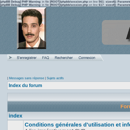
[phpBB Debug] PHP Warning
: in file
[ROOT]/phpbb/session.php
on line
561
:
sizeof(): Parame
[phpBB Debug] PHP Warning
: in file
[ROOT]/phpbb/session.php
on line
617
:
sizeof(): Parame
|
Messages sans réponse
|
Sujets actifs
Index du forum
Fo
index
Conditions générales d'utilisation et inf