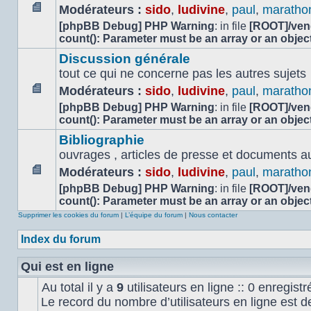
Modérateurs :
sido
,
ludivine
,
paul
,
maratho
Aucun
[phpBB Debug] PHP Warning
: in file
[ROOT]/vend
message
count(): Parameter must be an array or an obje
non
Discussion générale
lu
tout ce qui ne concerne pas les autres sujets
Modérateurs :
sido
,
ludivine
,
paul
,
maratho
Aucun
[phpBB Debug] PHP Warning
: in file
[ROOT]/vend
message
count(): Parameter must be an array or an obje
non
Bibliographie
lu
ouvrages , articles de presse et documents audi
Modérateurs :
sido
,
ludivine
,
paul
,
maratho
Aucun
[phpBB Debug] PHP Warning
: in file
[ROOT]/vend
message
count(): Parameter must be an array or an obje
non
Supprimer les cookies du forum
|
L’équipe du forum
|
Nous contacter
lu
Index du forum
Qui est en ligne
Au total il y a
9
utilisateurs en ligne :: 0 enregistr
Le record du nombre d’utilisateurs en ligne est 