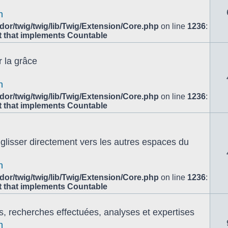
n
or/twig/twig/lib/Twig/Extension/Core.php
on line
1236
:
ct that implements Countable
 la grâce
n
or/twig/twig/lib/Twig/Extension/Core.php
on line
1236
:
ct that implements Countable
e glisser directement vers les autres espaces du
n
or/twig/twig/lib/Twig/Extension/Core.php
on line
1236
:
ct that implements Countable
s, recherches effectuées, analyses et expertises
n