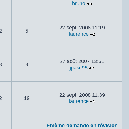
bruno
Voir le dernier
22 sept. 2008 11:19
2
5
laurence
Voir le dernie
27 août 2007 13:51
3
9
jpasc95
Voir le dernie
22 sept. 2008 11:39
2
19
laurence
Voir le dernie
Enième demande en révision