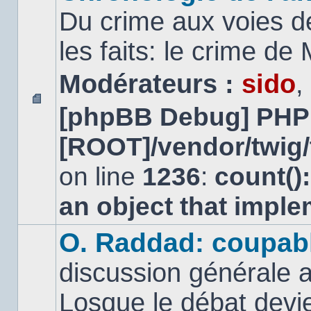
Du crime aux voies d
les faits: le crime d
Modérateurs :
sido
,
[phpBB Debug] PHP
Aucun
message
[ROOT]/vendor/twig/
non
lu
on line
1236
:
count()
an object that impl
O. Raddad: coupab
discussion générale a
Losque le débat devien