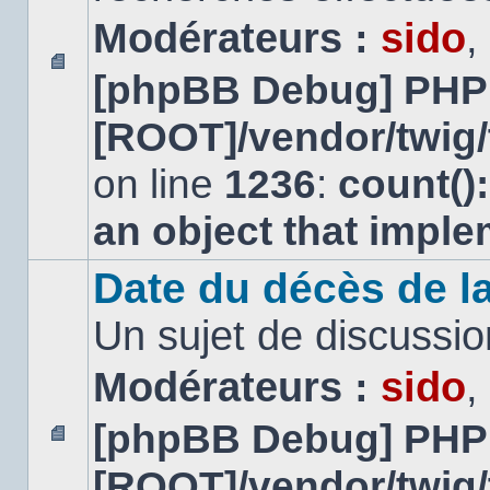
Modérateurs :
sido
,
[phpBB Debug] PHP
Aucun
message
[ROOT]/vendor/twig/
non
lu
on line
1236
:
count()
an object that impl
Date du décès de la
Un sujet de discussio
Modérateurs :
sido
,
[phpBB Debug] PHP
Aucun
[ROOT]/vendor/twig/
message