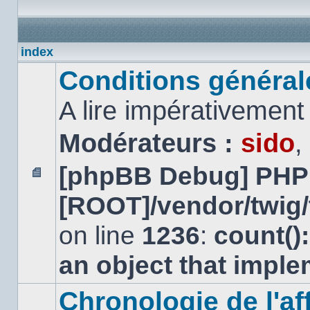
index
Conditions générales
A lire impérativemen
Modérateurs :
sido
,
[phpBB Debug] PHP
Aucun
[ROOT]/vendor/twig/
message
non
lu
on line
1236
:
count()
an object that impl
Chronologie de l'aff