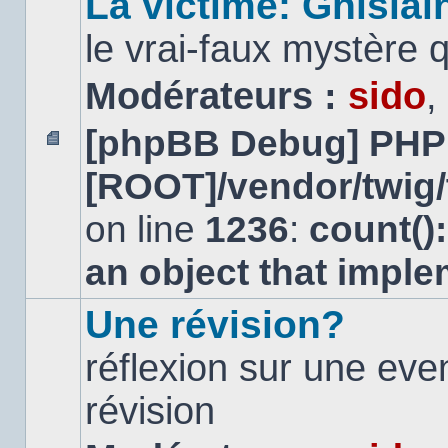
La victime: Ghislai
le vrai-faux mystère 
Modérateurs :
sido
,
[phpBB Debug] PHP
Aucun
[ROOT]/vendor/twig/
message
non
lu
on line
1236
:
count()
an object that impl
Une révision?
réflexion sur une ev
révision