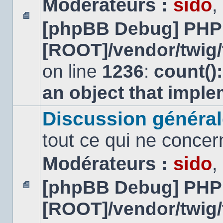
Modérateurs :
sido
,
[phpBB Debug] PHP
Aucun
message
[ROOT]/vendor/twig/
non
lu
on line
1236
:
count()
an object that impl
Discussion général
tout ce qui ne concer
Modérateurs :
sido
,
[phpBB Debug] PHP
Aucun
[ROOT]/vendor/twig/
message
non
lu