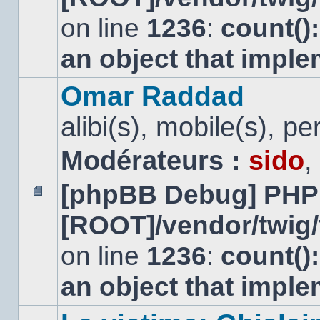
non
lu
on line
1236
:
count()
an object that impl
Omar Raddad
alibi(s), mobile(s), pe
Modérateurs :
sido
,
[phpBB Debug] PHP
Aucun
[ROOT]/vendor/twig/
message
non
lu
on line
1236
:
count()
an object that impl