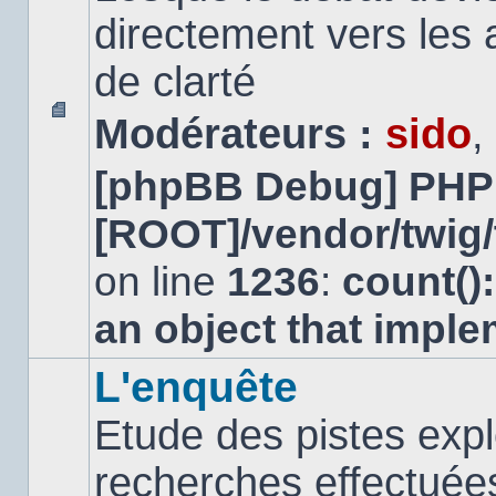
directement vers les
de clarté
Modérateurs :
sido
,
Aucun
message
[phpBB Debug] PHP
non
lu
[ROOT]/vendor/twig/
on line
1236
:
count()
an object that impl
L'enquête
Etude des pistes expl
recherches effectuées