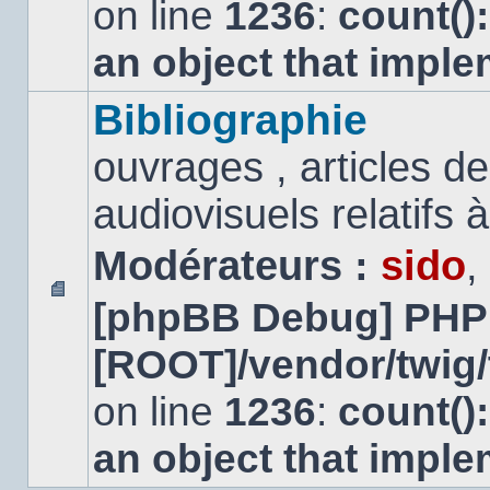
on line
1236
:
count()
an object that impl
Bibliographie
ouvrages , articles 
audiovisuels relatifs à 
Modérateurs :
sido
,
[phpBB Debug] PHP
Aucun
message
[ROOT]/vendor/twig/
non
lu
on line
1236
:
count()
an object that impl