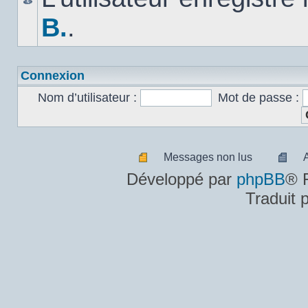
B.
.
Connexion
Nom d’utilisateur :
Mot de passe :
Messages non lus
Messages
A
Développé par
phpBB
® 
non
m
Traduit 
lus
n
lu