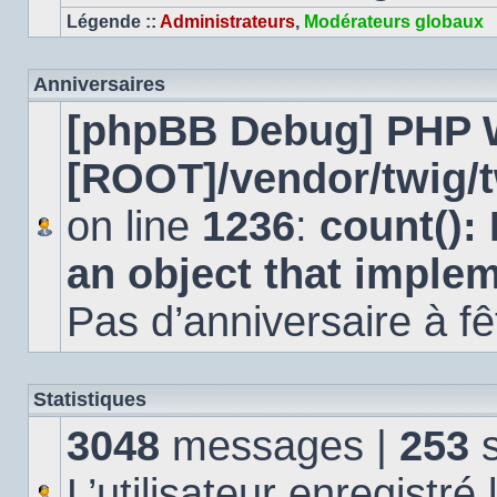
Légende ::
Administrateurs
,
Modérateurs globaux
Anniversaires
[phpBB Debug] PHP 
[ROOT]/vendor/twig/t
on line
1236
:
count():
an object that imple
Pas d’anniversaire à fê
Statistiques
3048
messages |
253
s
L’utilisateur enregistré