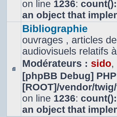
on line
1236
:
count()
an object that impl
Bibliographie
ouvrages , articles 
audiovisuels relatifs à 
Modérateurs :
sido
,
[phpBB Debug] PHP
Aucun
message
[ROOT]/vendor/twig/
non
lu
on line
1236
:
count()
an object that impl