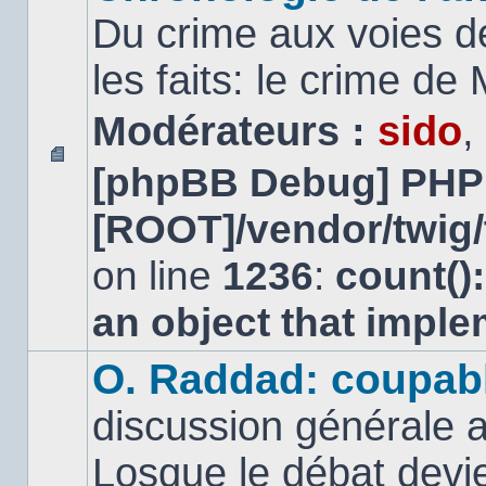
Du crime aux voies d
les faits: le crime d
Modérateurs :
sido
,
[phpBB Debug] PHP
Aucun
message
[ROOT]/vendor/twig/
non
lu
on line
1236
:
count()
an object that impl
O. Raddad: coupab
discussion générale a
Losque le débat devien