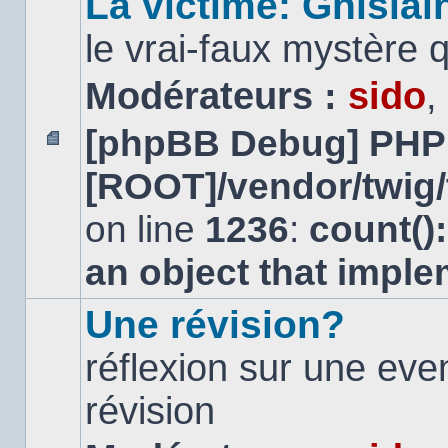
La victime: Ghislai
le vrai-faux mystère 
Modérateurs :
sido
,
[phpBB Debug] PHP
Aucun
[ROOT]/vendor/twig/
message
non
lu
on line
1236
:
count()
an object that impl
Une révision?
réflexion sur une ev
révision