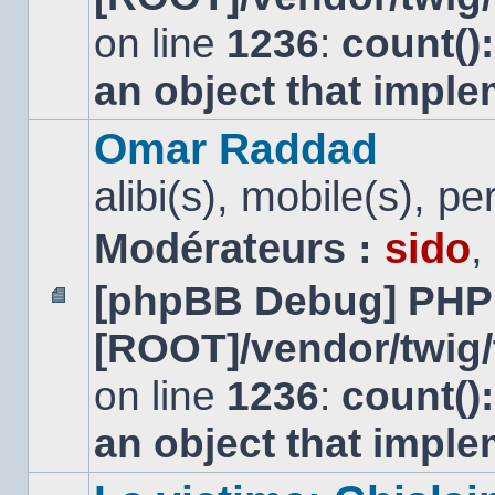
non
lu
on line
1236
:
count()
an object that impl
Omar Raddad
alibi(s), mobile(s), pe
Modérateurs :
sido
,
[phpBB Debug] PHP
Aucun
[ROOT]/vendor/twig/
message
non
lu
on line
1236
:
count()
an object that impl