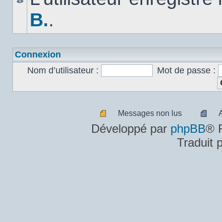
B.
.
Connexion
Nom d’utilisateur :
Mot de passe :
Messages non lus
Messages
A
Développé par
phpBB
® 
non
m
Traduit 
lus
n
lu