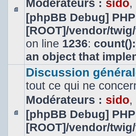
Modérateurs :
sido
,
[phpBB Debug] PHP
Aucun
message
[ROOT]/vendor/twig/
non
lu
on line
1236
:
count()
an object that impl
Discussion général
tout ce qui ne concer
Modérateurs :
sido
,
[phpBB Debug] PHP
Aucun
[ROOT]/vendor/twig/
message
non
lu