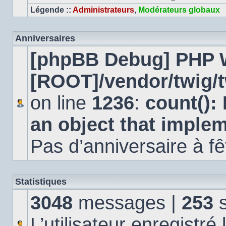
Légende ::
Administrateurs
,
Modérateurs globaux
Anniversaires
[phpBB Debug] PHP 
[ROOT]/vendor/twig/t
on line
1236
:
count():
an object that imple
Pas d’anniversaire à fê
Statistiques
3048
messages |
253
s
L’utilisateur enregistré