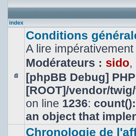
index
Conditions générales
A lire impérativemen
Modérateurs :
sido
,
[phpBB Debug] PHP
Aucun
[ROOT]/vendor/twig/
message
non
lu
on line
1236
:
count()
an object that impl
Chronologie de l'aff