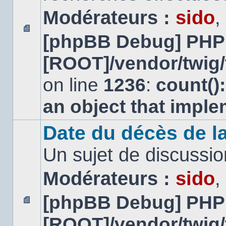
Modérateurs :
sido
,
[phpBB Debug] PHP
Aucun
message
[ROOT]/vendor/twig/
non
lu
on line
1236
:
count()
an object that impl
Date du décès de la
Un sujet de discussio
Modérateurs :
sido
,
[phpBB Debug] PHP
Aucun
[ROOT]/vendor/twig/
message