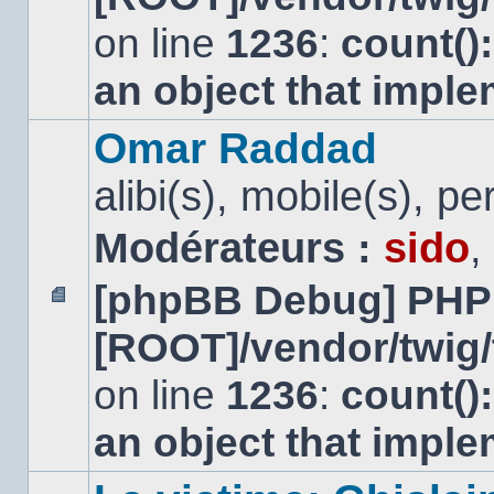
non
lu
on line
1236
:
count()
an object that impl
Omar Raddad
alibi(s), mobile(s), pe
Modérateurs :
sido
,
[phpBB Debug] PHP
Aucun
[ROOT]/vendor/twig/
message
non
lu
on line
1236
:
count()
an object that impl