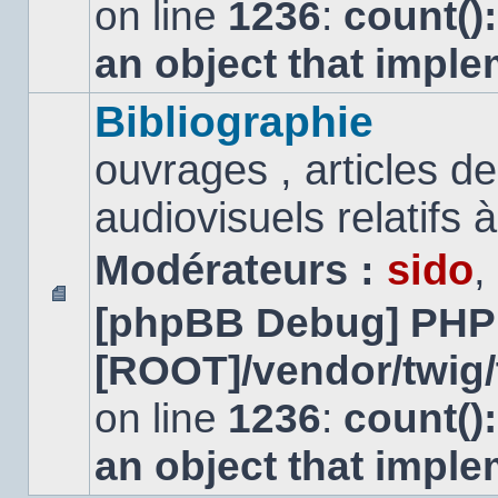
on line
1236
:
count()
an object that impl
Bibliographie
ouvrages , articles 
audiovisuels relatifs à 
Modérateurs :
sido
,
[phpBB Debug] PHP
Aucun
message
[ROOT]/vendor/twig/
non
lu
on line
1236
:
count()
an object that impl