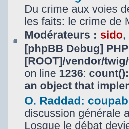
Du crime aux voies d
les faits: le crime d
Modérateurs :
sido
,
[phpBB Debug] PHP
Aucun
message
[ROOT]/vendor/twig/
non
lu
on line
1236
:
count()
an object that impl
O. Raddad: coupab
discussion générale a
Losque le débat devien