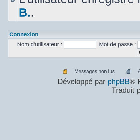
B.
.
Connexion
Nom d’utilisateur :
Mot de passe :
Messages non lus
Messages
A
Développé par
phpBB
® 
non
m
Traduit 
lus
n
lu