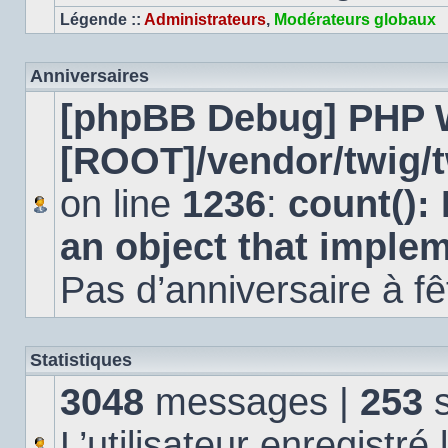
Légende ::
Administrateurs
,
Modérateurs globaux
Anniversaires
[phpBB Debug] PHP 
[ROOT]/vendor/twig/t
on line
1236
:
count():
an object that imple
Pas d’anniversaire à fê
Statistiques
3048
messages |
253
s
L’utilisateur enregistré