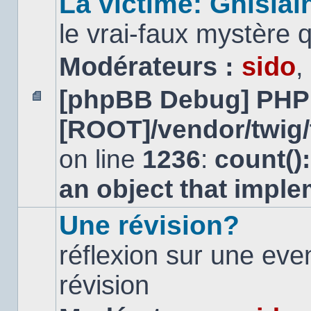
La victime: Ghislai
le vrai-faux mystère 
Modérateurs :
sido
,
[phpBB Debug] PHP
Aucun
[ROOT]/vendor/twig/
message
non
lu
on line
1236
:
count()
an object that impl
Une révision?
réflexion sur une ev
révision