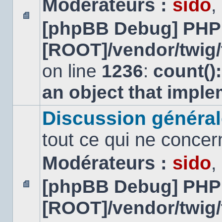
Modérateurs :
sido
,
[phpBB Debug] PHP
Aucun
message
[ROOT]/vendor/twig/
non
lu
on line
1236
:
count()
an object that impl
Discussion général
tout ce qui ne concer
Modérateurs :
sido
,
[phpBB Debug] PHP
Aucun
[ROOT]/vendor/twig/
message
non
lu