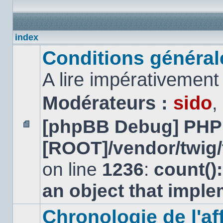
index
Conditions générales
A lire impérativemen
Modérateurs :
sido
,
[phpBB Debug] PHP
Aucun
[ROOT]/vendor/twig/
message
non
lu
on line
1236
:
count()
an object that impl
Chronologie de l'aff