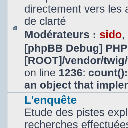
directement vers les
de clarté
Modérateurs :
sido
,
Aucun
message
[phpBB Debug] PHP
non
lu
[ROOT]/vendor/twig/
on line
1236
:
count()
an object that impl
L'enquête
Etude des pistes expl
recherches effectuées