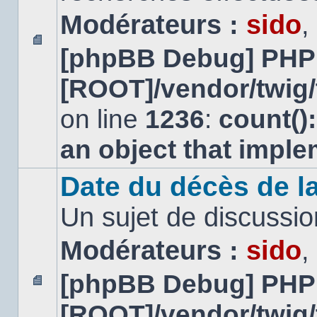
Modérateurs :
sido
,
[phpBB Debug] PHP
Aucun
message
[ROOT]/vendor/twig/
non
lu
on line
1236
:
count()
an object that impl
Date du décès de la
Un sujet de discussio
Modérateurs :
sido
,
[phpBB Debug] PHP
Aucun
[ROOT]/vendor/twig/
message