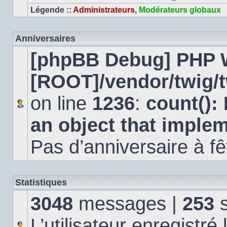
Légende ::
Administrateurs
,
Modérateurs globaux
Anniversaires
[phpBB Debug] PHP 
[ROOT]/vendor/twig/t
on line
1236
:
count():
an object that imple
Pas d’anniversaire à fê
Statistiques
3048
messages |
253
s
L’utilisateur enregistré