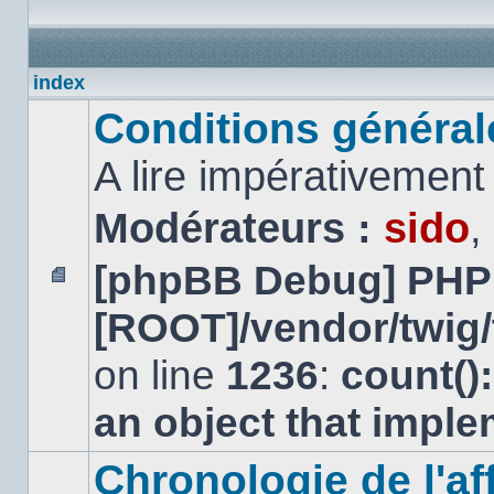
index
Conditions générales
A lire impérativemen
Modérateurs :
sido
,
[phpBB Debug] PHP
Aucun
[ROOT]/vendor/twig/
message
non
lu
on line
1236
:
count()
an object that impl
Chronologie de l'aff