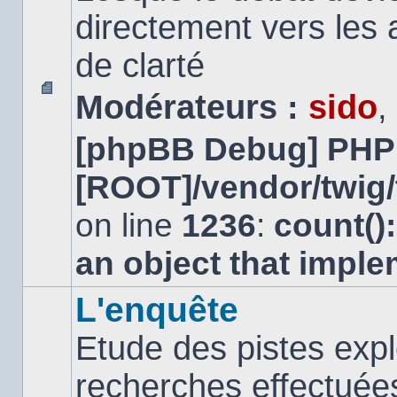
directement vers les
de clarté
Modérateurs :
sido
,
Aucun
message
[phpBB Debug] PHP
non
lu
[ROOT]/vendor/twig/
on line
1236
:
count()
an object that impl
L'enquête
Etude des pistes expl
recherches effectuées