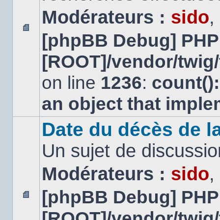
Modérateurs :
sido
,
[phpBB Debug] PHP
Aucun
message
[ROOT]/vendor/twig/
non
lu
on line
1236
:
count()
an object that impl
Date du décès de la
Un sujet de discussio
Modérateurs :
sido
,
[phpBB Debug] PHP
Aucun
[ROOT]/vendor/twig/
message