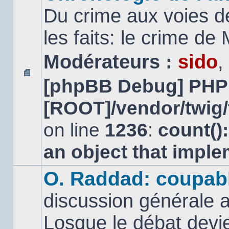
Du crime aux voies d
les faits: le crime d
Modérateurs :
sido
,
[phpBB Debug] PHP
Aucun
message
[ROOT]/vendor/twig/
non
lu
on line
1236
:
count()
an object that impl
O. Raddad: coupab
discussion générale a
Losque le débat devien