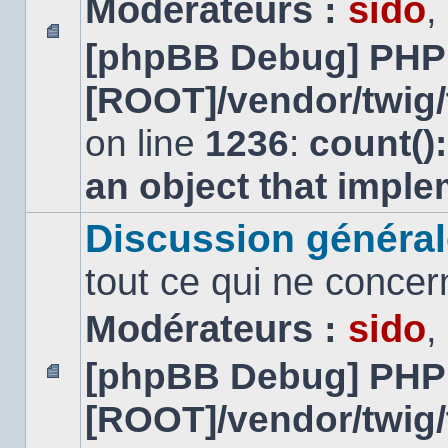
Modérateurs :
sido
,
[phpBB Debug] PHP
Aucun
message
[ROOT]/vendor/twig/
non
lu
on line
1236
:
count()
an object that impl
Discussion général
tout ce qui ne concer
Modérateurs :
sido
,
[phpBB Debug] PHP
Aucun
[ROOT]/vendor/twig/
message
non
lu