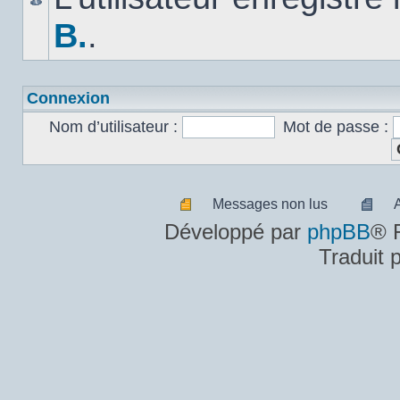
B.
.
Connexion
Nom d’utilisateur :
Mot de passe :
Messages non lus
Messages
A
Développé par
phpBB
® 
non
m
Traduit 
lus
n
lu