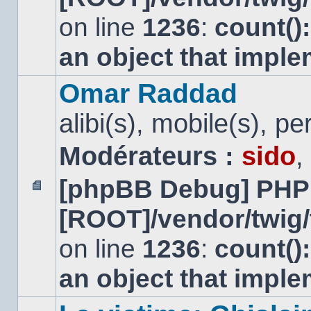
non
lu
on line
1236
:
count()
an object that impl
Omar Raddad
alibi(s), mobile(s), pe
Modérateurs :
sido
,
[phpBB Debug] PHP
Aucun
[ROOT]/vendor/twig/
message
non
lu
on line
1236
:
count()
an object that impl