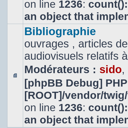
on line
1236
:
count()
an object that impl
Bibliographie
ouvrages , articles 
audiovisuels relatifs à 
Modérateurs :
sido
,
[phpBB Debug] PHP
Aucun
message
[ROOT]/vendor/twig/
non
lu
on line
1236
:
count()
an object that impl