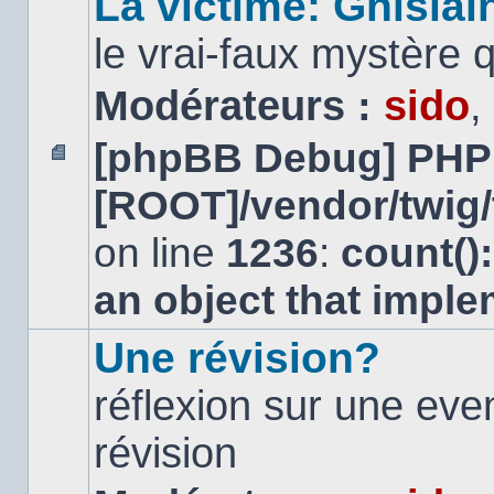
La victime: Ghislai
le vrai-faux mystère 
Modérateurs :
sido
,
[phpBB Debug] PHP
Aucun
[ROOT]/vendor/twig/
message
non
lu
on line
1236
:
count()
an object that impl
Une révision?
réflexion sur une ev
révision