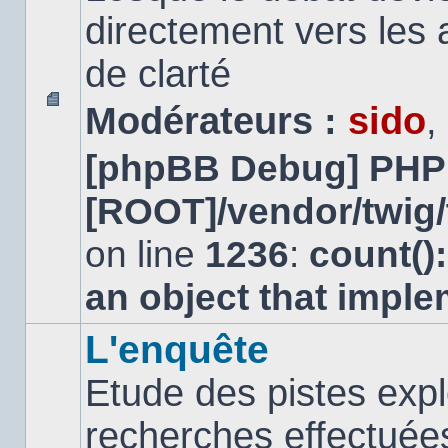
directement vers les
de clarté
Modérateurs :
sido
,
Aucun
message
[phpBB Debug] PHP
non
lu
[ROOT]/vendor/twig/
on line
1236
:
count()
an object that impl
L'enquête
Etude des pistes expl
recherches effectuées