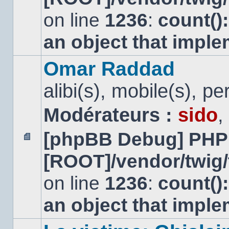
non
lu
on line
1236
:
count()
an object that impl
Omar Raddad
alibi(s), mobile(s), pe
Modérateurs :
sido
,
[phpBB Debug] PHP
Aucun
[ROOT]/vendor/twig/
message
non
lu
on line
1236
:
count()
an object that impl