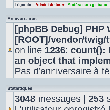
Légende ::
Administrateurs
,
Modérateurs globaux
Anniversaires
[phpBB Debug] PHP 
[ROOT]/vendor/twig/t
on line
1236
:
count():
an object that imple
Pas d’anniversaire à fê
Statistiques
3048
messages |
253
s
L’utilisateur enregistré