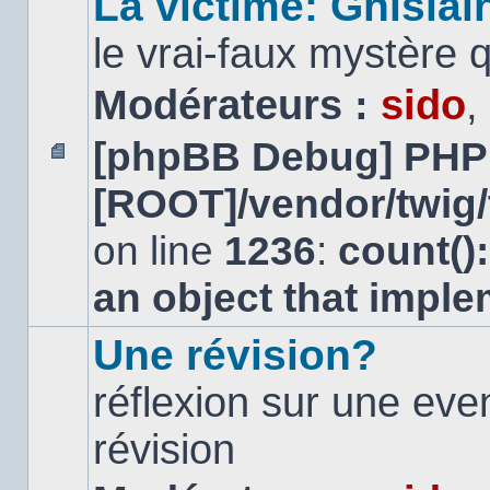
La victime: Ghislai
le vrai-faux mystère 
Modérateurs :
sido
,
[phpBB Debug] PHP
Aucun
[ROOT]/vendor/twig/
message
non
lu
on line
1236
:
count()
an object that impl
Une révision?
réflexion sur une ev
révision