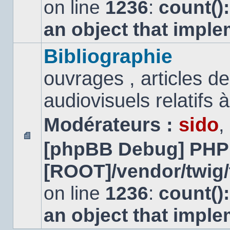
on line
1236
:
count()
an object that impl
Bibliographie
ouvrages , articles 
audiovisuels relatifs à 
Modérateurs :
sido
,
[phpBB Debug] PHP
Aucun
message
[ROOT]/vendor/twig/
non
lu
on line
1236
:
count()
an object that impl