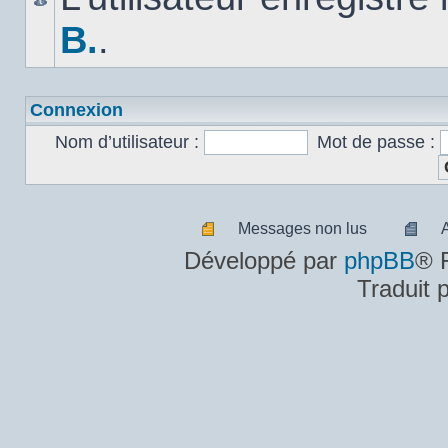
B.
.
Connexion
Nom d’utilisateur :
Mot de passe :
Messages non lus
Messages
A
Développé par
phpBB
® 
non
m
Traduit 
lus
n
lu