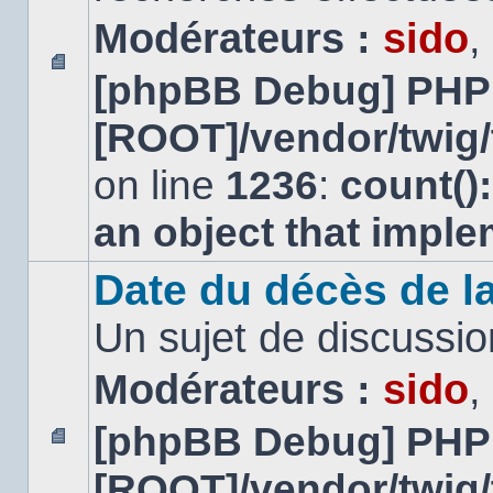
Modérateurs :
sido
,
[phpBB Debug] PHP
Aucun
message
[ROOT]/vendor/twig/
non
lu
on line
1236
:
count()
an object that impl
Date du décès de la
Un sujet de discussio
Modérateurs :
sido
,
[phpBB Debug] PHP
Aucun
[ROOT]/vendor/twig/
message