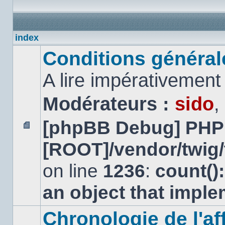
index
Conditions générales
A lire impérativemen
Modérateurs :
sido
,
[phpBB Debug] PHP
Aucun
[ROOT]/vendor/twig/
message
non
lu
on line
1236
:
count()
an object that impl
Chronologie de l'aff