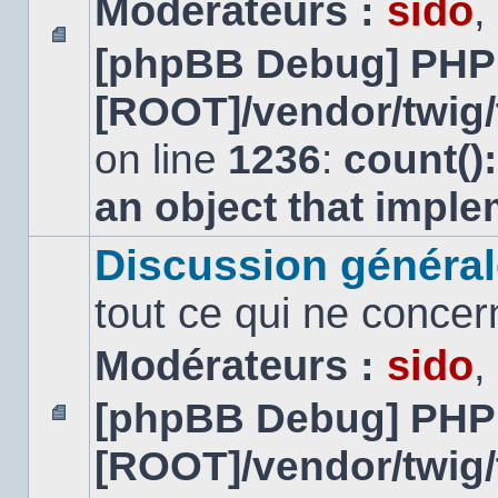
Modérateurs :
sido
,
[phpBB Debug] PHP
Aucun
message
[ROOT]/vendor/twig/
non
lu
on line
1236
:
count()
an object that impl
Discussion général
tout ce qui ne concer
Modérateurs :
sido
,
[phpBB Debug] PHP
Aucun
[ROOT]/vendor/twig/
message
non
lu