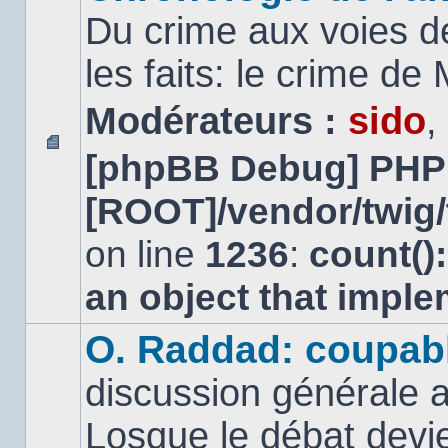
Du crime aux voies d
les faits: le crime d
Modérateurs :
sido
,
[phpBB Debug] PHP
Aucun
message
[ROOT]/vendor/twig/
non
lu
on line
1236
:
count()
an object that impl
O. Raddad: coupab
discussion générale a
Losque le débat devien