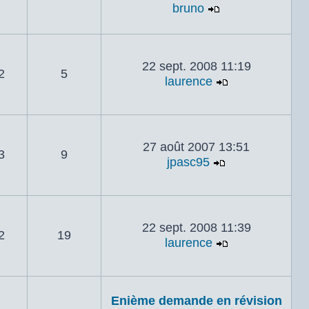
bruno
Voir le dernier
22 sept. 2008 11:19
2
5
laurence
Voir le dernie
27 août 2007 13:51
3
9
jpasc95
Voir le dernie
22 sept. 2008 11:39
2
19
laurence
Voir le dernie
Enième demande en révision