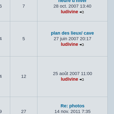
heure d'hiver
6
7
28 oct. 2007 13:40
ludivine
Voir le dernie
plan des lieux/ cave
4
5
27 juin 2007 20:17
ludivine
Voir le dernie
25 août 2007 11:00
4
12
ludivine
Voir le dernie
Re: photos
9
27
14 nov. 2011 7:35