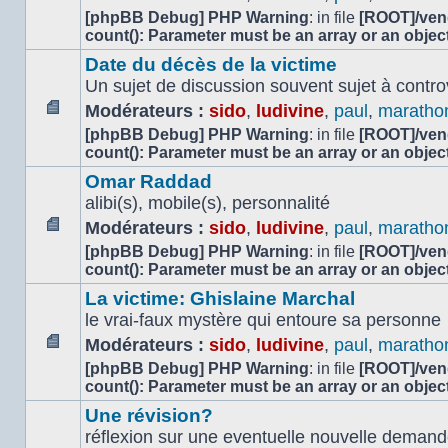
Aucun
[phpBB Debug] PHP Warning
: in file
[ROOT]/vend
message
count(): Parameter must be an array or an obje
non
Date du décès de la victime
lu
Un sujet de discussion souvent sujet à contr
Modérateurs :
sido
,
ludivine
,
paul
,
maratho
Aucun
[phpBB Debug] PHP Warning
: in file
[ROOT]/vend
message
count(): Parameter must be an array or an obje
non
Omar Raddad
lu
alibi(s), mobile(s), personnalité
Modérateurs :
sido
,
ludivine
,
paul
,
maratho
Aucun
[phpBB Debug] PHP Warning
: in file
[ROOT]/vend
message
count(): Parameter must be an array or an obje
non
La victime: Ghislaine Marchal
lu
le vrai-faux mystère qui entoure sa personne
Modérateurs :
sido
,
ludivine
,
paul
,
maratho
Aucun
[phpBB Debug] PHP Warning
: in file
[ROOT]/vend
message
count(): Parameter must be an array or an obje
non
Une révision?
lu
réflexion sur une eventuelle nouvelle demand