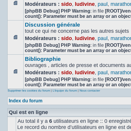
Modérateurs :
sido
,
ludivine
,
paul
,
maratho
Aucun
[phpBB Debug] PHP Warning
: in file
[ROOT]/vend
message
count(): Parameter must be an array or an obje
non
Discussion générale
lu
tout ce qui ne concerne pas les autres sujets
Modérateurs :
sido
,
ludivine
,
paul
,
maratho
Aucun
[phpBB Debug] PHP Warning
: in file
[ROOT]/vend
message
count(): Parameter must be an array or an obje
non
Bibliographie
lu
ouvrages , articles de presse et documents audi
Modérateurs :
sido
,
ludivine
,
paul
,
maratho
Aucun
[phpBB Debug] PHP Warning
: in file
[ROOT]/vend
message
count(): Parameter must be an array or an obje
non
Supprimer les cookies du forum
|
L’équipe du forum
|
Nous contacter
lu
Index du forum
Qui est en ligne
Au total il y a
6
utilisateurs en ligne :: 0 enregistr
Le record du nombre d’utilisateurs en ligne est 