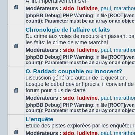
A lire impérativement SVP
Modérateurs :
sido
,
ludivine
,
paul
,
maratho
Aucun
[phpBB Debug] PHP Warning
: in file
[ROOT]/vend
message
count(): Parameter must be an array or an obje
non
Chronologie de l'affaire et faits
lu
Du crime aux voies de recours en passant par
les faits: le crime de Mme Marchal
Modérateurs :
sido
,
ludivine
,
paul
,
maratho
Aucun
[phpBB Debug] PHP Warning
: in file
[ROOT]/vend
message
count(): Parameter must be an array or an obje
non
lu
O. Raddad: coupable ou innocent?
discussion générale autour de la question.
Losque le débat devient précis, il convient d
forum pour plus de clarté
Aucun
Modérateurs :
sido
,
ludivine
,
paul
,
maratho
message
[phpBB Debug] PHP Warning
: in file
[ROOT]/vend
non
count(): Parameter must be an array or an obje
lu
L'enquête
Etude des pistes explorées par les enquêteur
Modérateurs :
sido
,
ludivine
,
paul
,
maratho