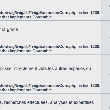
n
or/twig/twig/lib/Twig/Extension/Core.php
on line
1236
:
ct that implements Countable
 la grâce
n
or/twig/twig/lib/Twig/Extension/Core.php
on line
1236
:
ct that implements Countable
e glisser directement vers les autres espaces du
n
or/twig/twig/lib/Twig/Extension/Core.php
on line
1236
:
ct that implements Countable
s, recherches effectuées, analyses et expertises
n