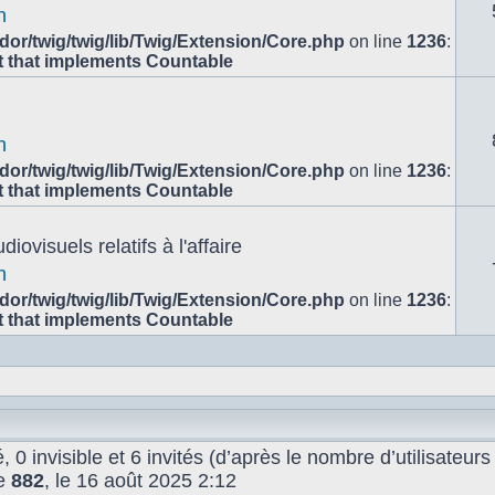
n
or/twig/twig/lib/Twig/Extension/Core.php
on line
1236
:
ct that implements Countable
n
or/twig/twig/lib/Twig/Extension/Core.php
on line
1236
:
ct that implements Countable
ovisuels relatifs à l'affaire
n
or/twig/twig/lib/Twig/Extension/Core.php
on line
1236
:
ct that implements Countable
é, 0 invisible et 6 invités (d’après le nombre d’utilisateur
de
882
, le 16 août 2025 2:12