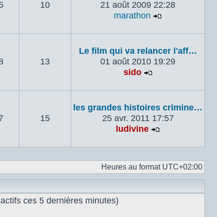
5
10
21 août 2009 22:28
marathon
Voir le derni
Le film qui va relancer l'aff…
8
13
01 août 2010 19:29
sido
Voir le dernier 
les grandes histoires crimine…
7
15
25 avr. 2011 17:57
ludivine
Voir le dernie
Heures au format
UTC+02:00
s actifs ces 5 dernières minutes)