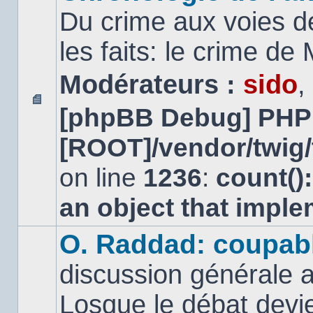
Du crime aux voies d
les faits: le crime d
Modérateurs :
sido
,
[phpBB Debug] PHP
Aucun
message
[ROOT]/vendor/twig/
non
lu
on line
1236
:
count()
an object that impl
O. Raddad: coupab
discussion générale a
Losque le débat devien