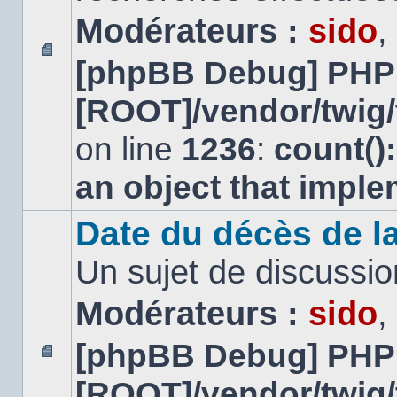
Modérateurs :
sido
,
[phpBB Debug] PHP
Aucun
message
[ROOT]/vendor/twig/
non
lu
on line
1236
:
count()
an object that impl
Date du décès de la
Un sujet de discussio
Modérateurs :
sido
,
[phpBB Debug] PHP
Aucun
[ROOT]/vendor/twig/
message