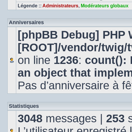
Légende ::
Administrateurs
,
Modérateurs globaux
Anniversaires
[phpBB Debug] PHP 
[ROOT]/vendor/twig/t
on line
1236
:
count():
an object that imple
Pas d’anniversaire à fê
Statistiques
3048
messages |
253
s
L’utilisateur enregistré