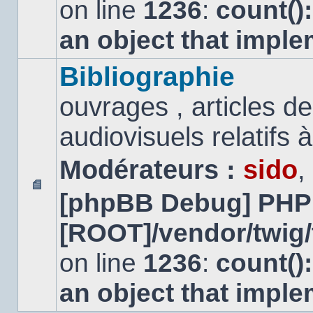
on line
1236
:
count()
an object that impl
Bibliographie
ouvrages , articles 
audiovisuels relatifs à 
Modérateurs :
sido
,
[phpBB Debug] PHP
Aucun
message
[ROOT]/vendor/twig/
non
lu
on line
1236
:
count()
an object that impl