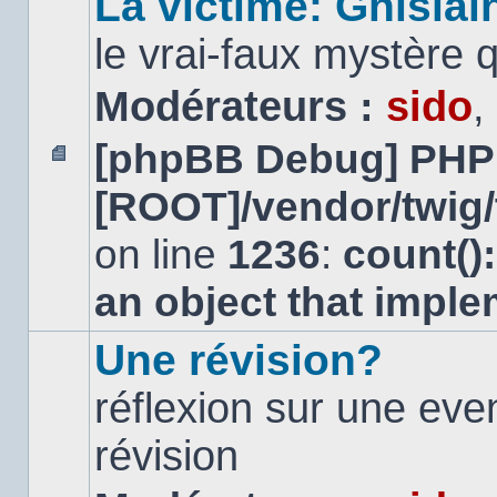
La victime: Ghislai
le vrai-faux mystère 
Modérateurs :
sido
,
[phpBB Debug] PHP
Aucun
[ROOT]/vendor/twig/
message
non
lu
on line
1236
:
count()
an object that impl
Une révision?
réflexion sur une ev
révision