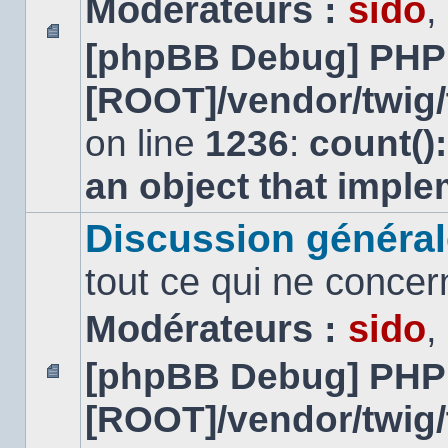
Modérateurs :
sido
,
[phpBB Debug] PHP
Aucun
message
[ROOT]/vendor/twig/
non
lu
on line
1236
:
count()
an object that impl
Discussion général
tout ce qui ne concer
Modérateurs :
sido
,
[phpBB Debug] PHP
Aucun
[ROOT]/vendor/twig/
message
non
lu