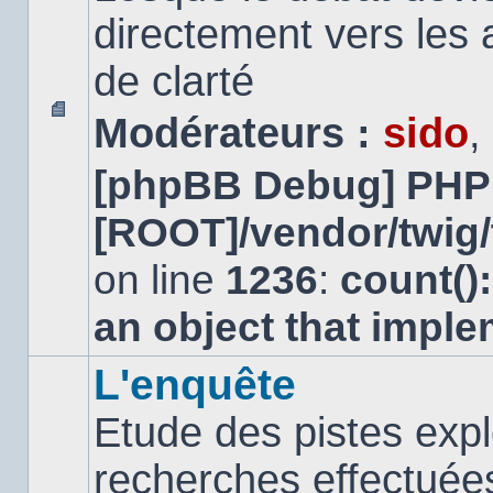
directement vers les
de clarté
Modérateurs :
sido
,
Aucun
message
[phpBB Debug] PHP
non
lu
[ROOT]/vendor/twig/
on line
1236
:
count()
an object that impl
L'enquête
Etude des pistes expl
recherches effectuées