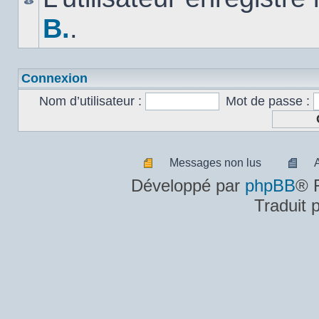
B.
.
Connexion
Nom d’utilisateur :
Mot de passe :
Messages non lus
Messages
A
Développé par
phpBB
® 
non
m
Traduit 
lus
n
lu