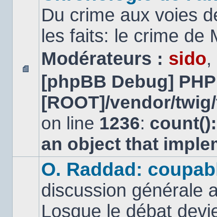
Du crime aux voies d
les faits: le crime d
Modérateurs :
sido
,
[phpBB Debug] PHP
Aucun
message
[ROOT]/vendor/twig/
non
lu
on line
1236
:
count()
an object that impl
O. Raddad: coupab
discussion générale a
Losque le débat devien