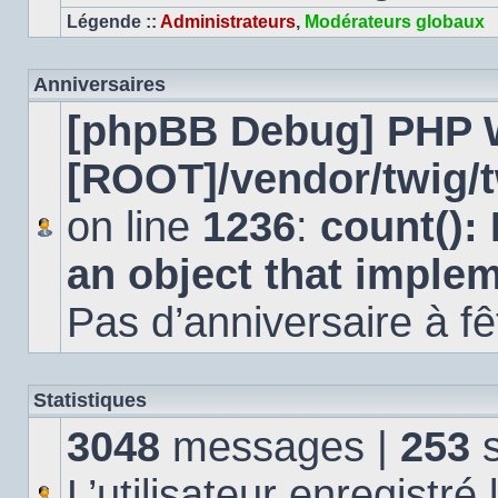
Légende ::
Administrateurs
,
Modérateurs globaux
Anniversaires
[phpBB Debug] PHP 
[ROOT]/vendor/twig/t
on line
1236
:
count():
an object that imple
Pas d’anniversaire à fê
Statistiques
3048
messages |
253
s
L’utilisateur enregistré