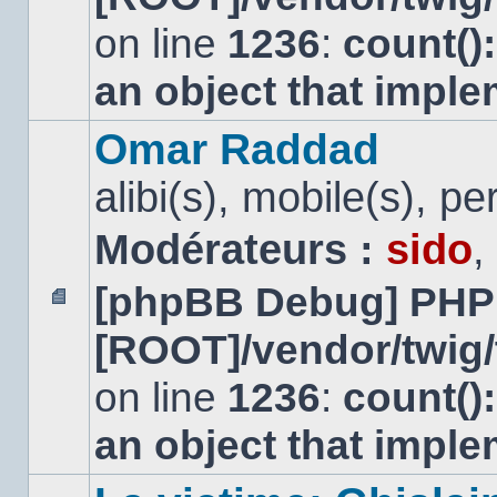
non
lu
on line
1236
:
count()
an object that impl
Omar Raddad
alibi(s), mobile(s), pe
Modérateurs :
sido
,
[phpBB Debug] PHP
Aucun
[ROOT]/vendor/twig/
message
non
lu
on line
1236
:
count()
an object that impl