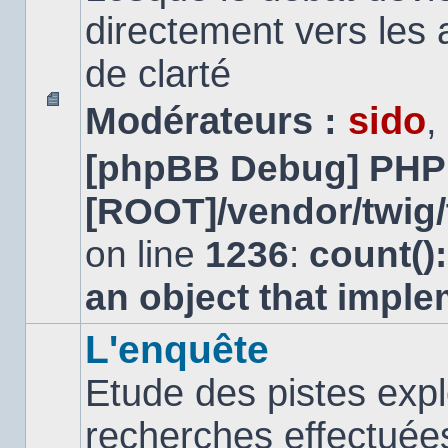
directement vers les
de clarté
Modérateurs :
sido
,
Aucun
message
[phpBB Debug] PHP
non
lu
[ROOT]/vendor/twig/
on line
1236
:
count()
an object that impl
L'enquête
Etude des pistes expl
recherches effectuées