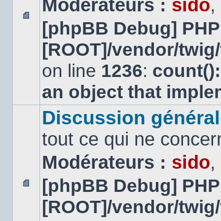
Modérateurs :
sido
,
[phpBB Debug] PHP
Aucun
message
[ROOT]/vendor/twig/
non
lu
on line
1236
:
count()
an object that impl
Discussion général
tout ce qui ne concer
Modérateurs :
sido
,
[phpBB Debug] PHP
Aucun
[ROOT]/vendor/twig/
message
non
lu