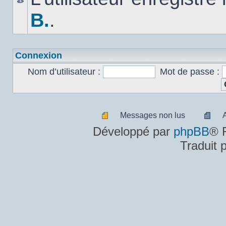
B.
.
Connexion
Nom d’utilisateur :
Mot de passe :
Messages non lus
Messages
A
Développé par
phpBB
® 
non
m
Traduit 
lus
n
lu