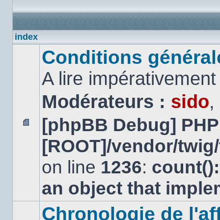
index
Conditions générales
A lire impérativemen
Modérateurs :
sido
,
[phpBB Debug] PHP
Aucun
[ROOT]/vendor/twig/
message
non
lu
on line
1236
:
count()
an object that impl
Chronologie de l'aff