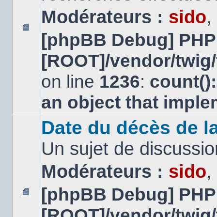
Modérateurs :
sido
,
[phpBB Debug] PHP
Aucun
message
[ROOT]/vendor/twig/
non
lu
on line
1236
:
count()
an object that impl
Date du décès de la
Un sujet de discussio
Modérateurs :
sido
,
[phpBB Debug] PHP
Aucun
[ROOT]/vendor/twig/
message