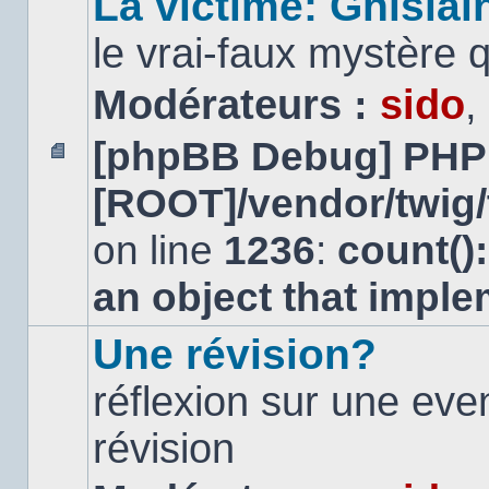
La victime: Ghislai
le vrai-faux mystère 
Modérateurs :
sido
,
[phpBB Debug] PHP
Aucun
[ROOT]/vendor/twig/
message
non
lu
on line
1236
:
count()
an object that impl
Une révision?
réflexion sur une ev
révision