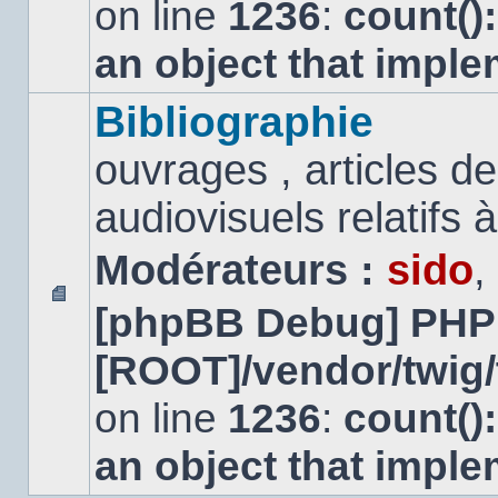
on line
1236
:
count()
an object that impl
Bibliographie
ouvrages , articles 
audiovisuels relatifs à 
Modérateurs :
sido
,
[phpBB Debug] PHP
Aucun
message
[ROOT]/vendor/twig/
non
lu
on line
1236
:
count()
an object that impl