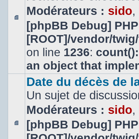
Modérateurs :
sido
,
[phpBB Debug] PHP
Aucun
message
[ROOT]/vendor/twig/
non
lu
on line
1236
:
count()
an object that impl
Date du décès de la
Un sujet de discussio
Modérateurs :
sido
,
[phpBB Debug] PHP
Aucun
[ROOT]/vendor/twig/
message