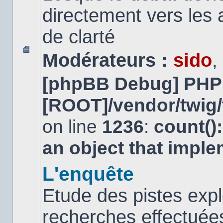
directement vers les
de clarté
Modérateurs :
sido
,
Aucun
message
[phpBB Debug] PHP
non
lu
[ROOT]/vendor/twig/
on line
1236
:
count()
an object that impl
L'enquête
Etude des pistes expl
recherches effectuées