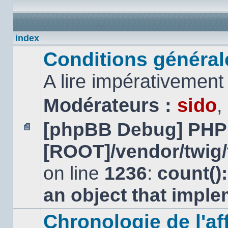
index
Conditions générales
A lire impérativemen
Modérateurs :
sido
,
[phpBB Debug] PHP
Aucun
[ROOT]/vendor/twig/
message
non
lu
on line
1236
:
count()
an object that impl
Chronologie de l'aff