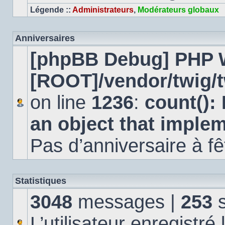
Légende ::
Administrateurs
,
Modérateurs globaux
Anniversaires
[phpBB Debug] PHP 
[ROOT]/vendor/twig/t
on line
1236
:
count():
an object that imple
Pas d’anniversaire à fê
Statistiques
3048
messages |
253
s
L’utilisateur enregistré