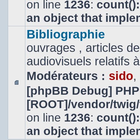
on line
1236
:
count()
an object that impl
Bibliographie
ouvrages , articles 
audiovisuels relatifs à 
Modérateurs :
sido
,
[phpBB Debug] PHP
Aucun
message
[ROOT]/vendor/twig/
non
lu
on line
1236
:
count()
an object that impl