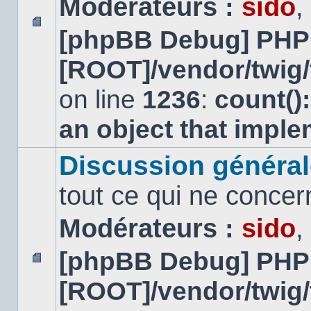
Modérateurs :
sido
,
[phpBB Debug] PHP
Aucun
message
[ROOT]/vendor/twig/
non
lu
on line
1236
:
count()
an object that impl
Discussion général
tout ce qui ne concer
Modérateurs :
sido
,
[phpBB Debug] PHP
Aucun
[ROOT]/vendor/twig/
message
non
lu