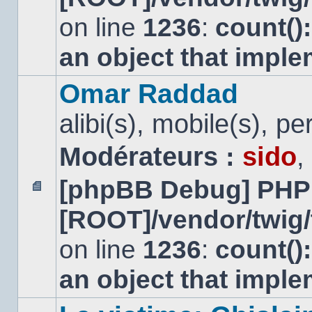
non
lu
on line
1236
:
count()
an object that impl
Omar Raddad
alibi(s), mobile(s), pe
Modérateurs :
sido
,
[phpBB Debug] PHP
Aucun
[ROOT]/vendor/twig/
message
non
lu
on line
1236
:
count()
an object that impl