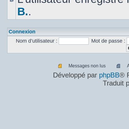
B.
.
Connexion
Nom d’utilisateur :
Mot de passe :
Messages non lus
Messages
A
Développé par
phpBB
® 
non
m
Traduit 
lus
n
lu