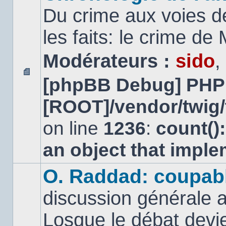
Du crime aux voies d
les faits: le crime d
Modérateurs :
sido
,
[phpBB Debug] PHP
Aucun
message
[ROOT]/vendor/twig/
non
lu
on line
1236
:
count()
an object that impl
O. Raddad: coupab
discussion générale a
Losque le débat devien