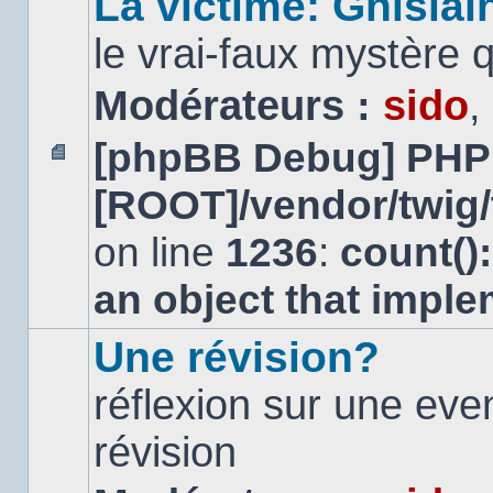
La victime: Ghislai
le vrai-faux mystère 
Modérateurs :
sido
,
[phpBB Debug] PHP
Aucun
[ROOT]/vendor/twig/
message
non
lu
on line
1236
:
count()
an object that impl
Une révision?
réflexion sur une ev
révision