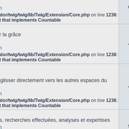
n
or/twig/twig/lib/Twig/Extension/Core.php
on line
1236
:
ct that implements Countable
 la grâce
n
or/twig/twig/lib/Twig/Extension/Core.php
on line
1236
:
ct that implements Countable
e glisser directement vers les autres espaces du
n
or/twig/twig/lib/Twig/Extension/Core.php
on line
1236
:
ct that implements Countable
s, recherches effectuées, analyses et expertises
n