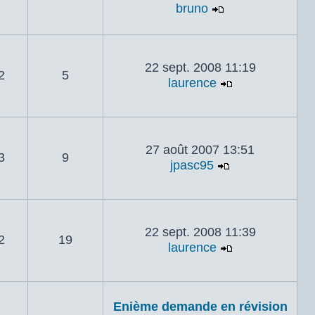
bruno
Voir le dernier
22 sept. 2008 11:19
2
5
laurence
Voir le dernie
27 août 2007 13:51
3
9
jpasc95
Voir le dernie
22 sept. 2008 11:39
2
19
laurence
Voir le dernie
Enième demande en révision