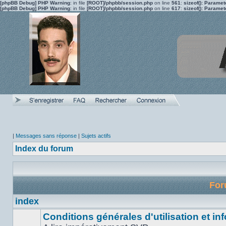
[phpBB Debug] PHP Warning
: in file
[ROOT]/phpbb/session.php
on line
561
:
sizeof(): Parame
[phpBB Debug] PHP Warning
: in file
[ROOT]/phpbb/session.php
on line
617
:
sizeof(): Parame
|
Messages sans réponse
|
Sujets actifs
Index du forum
Fo
index
Conditions générales d'utilisation et inf