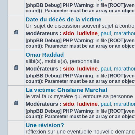
Aucun
[phpBB Debug] PHP Warning
: in file
[ROOT]/vend
message
count(): Parameter must be an array or an obje
non
Date du décès de la victime
lu
Un sujet de discussion souvent sujet à contr
Modérateurs :
sido
,
ludivine
,
paul
,
maratho
Aucun
[phpBB Debug] PHP Warning
: in file
[ROOT]/vend
message
count(): Parameter must be an array or an obje
non
Omar Raddad
lu
alibi(s), mobile(s), personnalité
Modérateurs :
sido
,
ludivine
,
paul
,
maratho
Aucun
[phpBB Debug] PHP Warning
: in file
[ROOT]/vend
message
count(): Parameter must be an array or an obje
non
La victime: Ghislaine Marchal
lu
le vrai-faux mystère qui entoure sa personne
Modérateurs :
sido
,
ludivine
,
paul
,
maratho
Aucun
[phpBB Debug] PHP Warning
: in file
[ROOT]/vend
message
count(): Parameter must be an array or an obje
non
Une révision?
lu
réflexion sur une eventuelle nouvelle demand