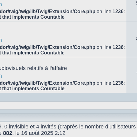
n
or/twig/twig/lib/Twig/Extension/Core.php
on line
1236
:
ct that implements Countable
n
or/twig/twig/lib/Twig/Extension/Core.php
on line
1236
:
ct that implements Countable
ovisuels relatifs à l'affaire
n
or/twig/twig/lib/Twig/Extension/Core.php
on line
1236
:
ct that implements Countable
é, 0 invisible et 4 invités (d’après le nombre d’utilisateur
de
882
, le 16 août 2025 2:12