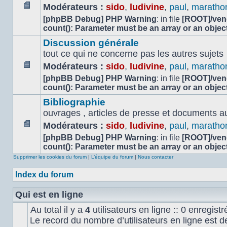
Modérateurs :
sido
,
ludivine
,
paul
,
maratho
Aucun
[phpBB Debug] PHP Warning
: in file
[ROOT]/vend
message
count(): Parameter must be an array or an obje
non
Discussion générale
lu
tout ce qui ne concerne pas les autres sujets
Modérateurs :
sido
,
ludivine
,
paul
,
maratho
Aucun
[phpBB Debug] PHP Warning
: in file
[ROOT]/vend
message
count(): Parameter must be an array or an obje
non
Bibliographie
lu
ouvrages , articles de presse et documents audi
Modérateurs :
sido
,
ludivine
,
paul
,
maratho
Aucun
[phpBB Debug] PHP Warning
: in file
[ROOT]/vend
message
count(): Parameter must be an array or an obje
non
Supprimer les cookies du forum
|
L’équipe du forum
|
Nous contacter
lu
Index du forum
Qui est en ligne
Au total il y a
4
utilisateurs en ligne :: 0 enregistr
Le record du nombre d’utilisateurs en ligne est 