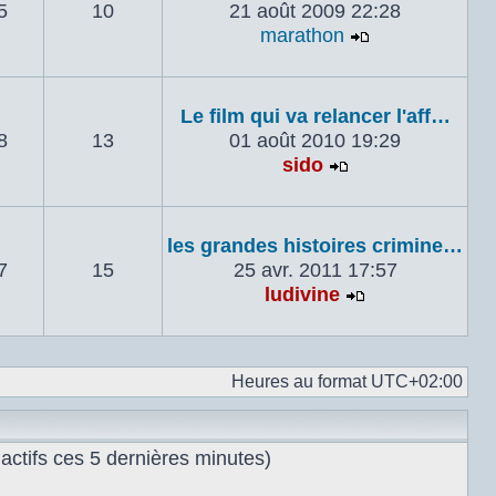
5
10
21 août 2009 22:28
marathon
Voir le derni
Le film qui va relancer l'aff…
8
13
01 août 2010 19:29
sido
Voir le dernier 
les grandes histoires crimine…
7
15
25 avr. 2011 17:57
ludivine
Voir le dernie
Heures au format
UTC+02:00
s actifs ces 5 dernières minutes)