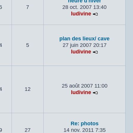
heure d'hiver
6
7
28 oct. 2007 13:40
ludivine
Voir le dernie
plan des lieux/ cave
4
5
27 juin 2007 20:17
ludivine
Voir le dernie
25 août 2007 11:00
4
12
ludivine
Voir le dernie
Re: photos
9
27
14 nov. 2011 7:35