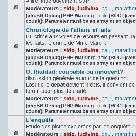
A lire impérativement SVP
Modérateurs :
sido
,
ludivine
,
paul
,
maratho
Aucun
[phpBB Debug] PHP Warning
: in file
[ROOT]/vend
message
count(): Parameter must be an array or an obje
non
Chronologie de l'affaire et faits
lu
Du crime aux voies de recours en passant par
les faits: le crime de Mme Marchal
Modérateurs :
sido
,
ludivine
,
paul
,
maratho
Aucun
[phpBB Debug] PHP Warning
: in file
[ROOT]/vend
message
count(): Parameter must be an array or an obje
non
lu
O. Raddad: coupable ou innocent?
discussion générale autour de la question.
Losque le débat devient précis, il convient d
forum pour plus de clarté
Aucun
Modérateurs :
sido
,
ludivine
,
paul
,
maratho
message
[phpBB Debug] PHP Warning
: in file
[ROOT]/vend
non
count(): Parameter must be an array or an obje
lu
L'enquête
Etude des pistes explorées par les enquêteur
Modérateurs :
sido
,
ludivine
,
paul
,
maratho