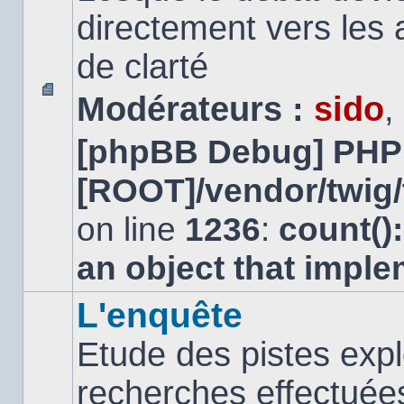
directement vers les
de clarté
Modérateurs :
sido
,
Aucun
message
[phpBB Debug] PHP
non
lu
[ROOT]/vendor/twig/
on line
1236
:
count()
an object that impl
L'enquête
Etude des pistes expl
recherches effectuées