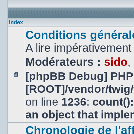
index
Conditions générales
A lire impérativemen
Modérateurs :
sido
,
[phpBB Debug] PHP
Aucun
[ROOT]/vendor/twig/
message
non
lu
on line
1236
:
count()
an object that impl
Chronologie de l'aff