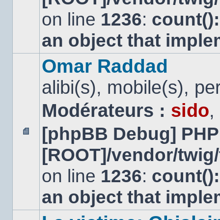
non
lu
on line
1236
:
count()
an object that impl
Omar Raddad
alibi(s), mobile(s), pe
Modérateurs :
sido
,
[phpBB Debug] PHP
Aucun
[ROOT]/vendor/twig/
message
non
lu
on line
1236
:
count()
an object that impl