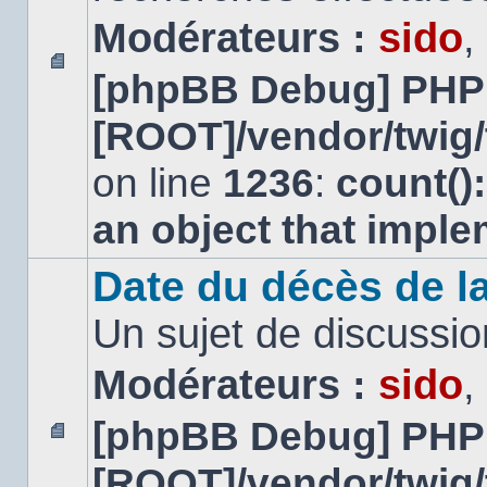
Modérateurs :
sido
,
[phpBB Debug] PHP
Aucun
message
[ROOT]/vendor/twig/
non
lu
on line
1236
:
count()
an object that impl
Date du décès de la
Un sujet de discussio
Modérateurs :
sido
,
[phpBB Debug] PHP
Aucun
[ROOT]/vendor/twig/
message