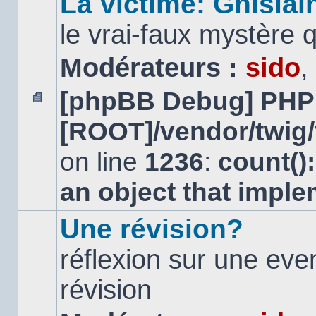
La victime: Ghislai
le vrai-faux mystère 
Modérateurs :
sido
,
[phpBB Debug] PHP
Aucun
[ROOT]/vendor/twig/
message
non
lu
on line
1236
:
count()
an object that impl
Une révision?
réflexion sur une ev
révision