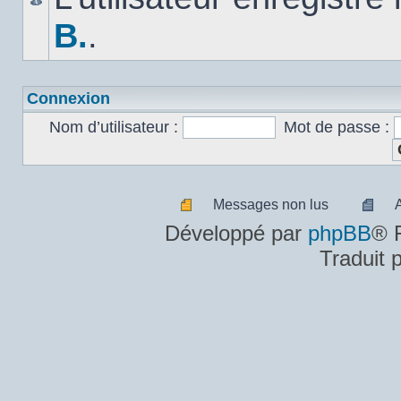
B.
.
Connexion
Nom d’utilisateur :
Mot de passe :
Messages non lus
Messages
A
Développé par
phpBB
® 
non
m
Traduit 
lus
n
lu