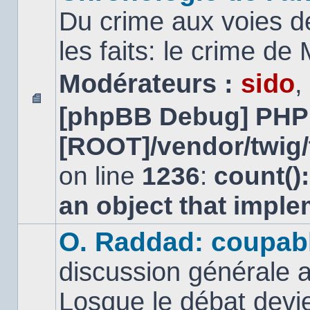
Du crime aux voies d
les faits: le crime d
Modérateurs :
sido
,
[phpBB Debug] PHP
Aucun
message
[ROOT]/vendor/twig/
non
lu
on line
1236
:
count()
an object that impl
O. Raddad: coupab
discussion générale a
Losque le débat devien