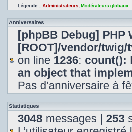
Légende ::
Administrateurs
,
Modérateurs globaux
Anniversaires
[phpBB Debug] PHP 
[ROOT]/vendor/twig/t
on line
1236
:
count():
an object that imple
Pas d’anniversaire à fê
Statistiques
3048
messages |
253
s
L’utilisateur enregistré