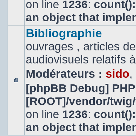
on line
1236
:
count()
an object that impl
Bibliographie
ouvrages , articles 
audiovisuels relatifs à 
Modérateurs :
sido
,
[phpBB Debug] PHP
Aucun
message
[ROOT]/vendor/twig/
non
lu
on line
1236
:
count()
an object that impl