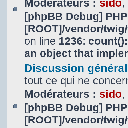
Modérateurs :
sido
,
[phpBB Debug] PHP
Aucun
message
[ROOT]/vendor/twig/
non
lu
on line
1236
:
count()
an object that impl
Discussion général
tout ce qui ne concer
Modérateurs :
sido
,
[phpBB Debug] PHP
Aucun
[ROOT]/vendor/twig/
message
non
lu