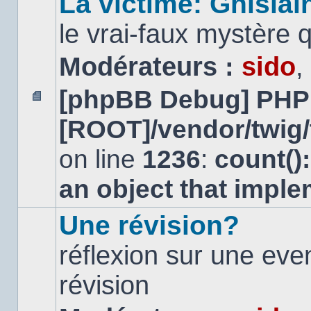
La victime: Ghislai
le vrai-faux mystère 
Modérateurs :
sido
,
[phpBB Debug] PHP
Aucun
[ROOT]/vendor/twig/
message
non
lu
on line
1236
:
count()
an object that impl
Une révision?
réflexion sur une ev
révision