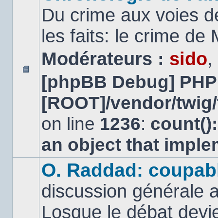
Du crime aux voies d
les faits: le crime d
Modérateurs :
sido
,
[phpBB Debug] PHP
Aucun
message
[ROOT]/vendor/twig/
non
lu
on line
1236
:
count()
an object that impl
O. Raddad: coupab
discussion générale a
Losque le débat devien