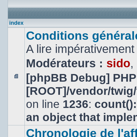
index
Conditions générales
A lire impérativemen
Modérateurs :
sido
,
[phpBB Debug] PHP
Aucun
[ROOT]/vendor/twig/
message
non
lu
on line
1236
:
count()
an object that impl
Chronologie de l'aff