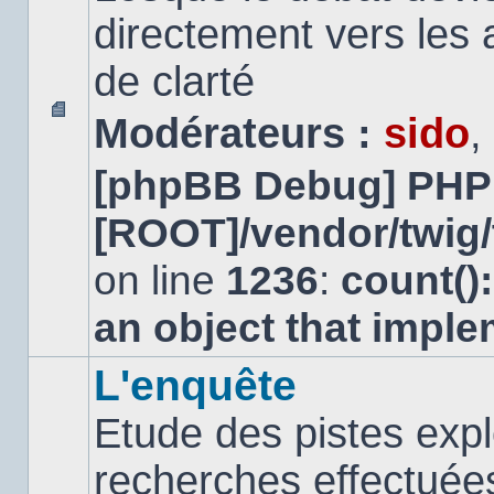
directement vers les
de clarté
Modérateurs :
sido
,
Aucun
message
[phpBB Debug] PHP
non
lu
[ROOT]/vendor/twig/
on line
1236
:
count()
an object that impl
L'enquête
Etude des pistes expl
recherches effectuées