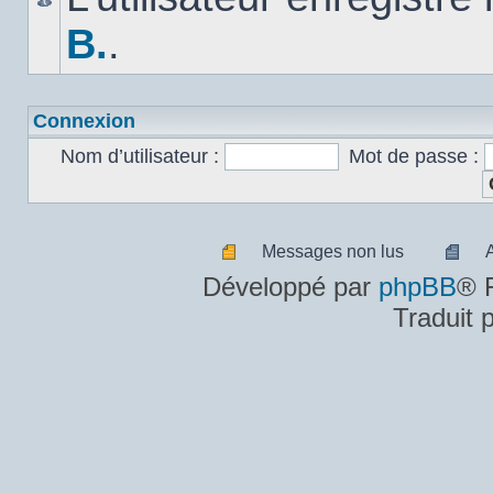
B.
.
Connexion
Nom d’utilisateur :
Mot de passe :
Messages non lus
Messages
A
Développé par
phpBB
® 
non
m
Traduit 
lus
n
lu