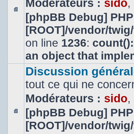
Modérateurs :
sido
,
[phpBB Debug] PHP
Aucun
message
[ROOT]/vendor/twig/
non
lu
on line
1236
:
count()
an object that impl
Discussion général
tout ce qui ne concer
Modérateurs :
sido
,
[phpBB Debug] PHP
Aucun
[ROOT]/vendor/twig/
message
non
lu