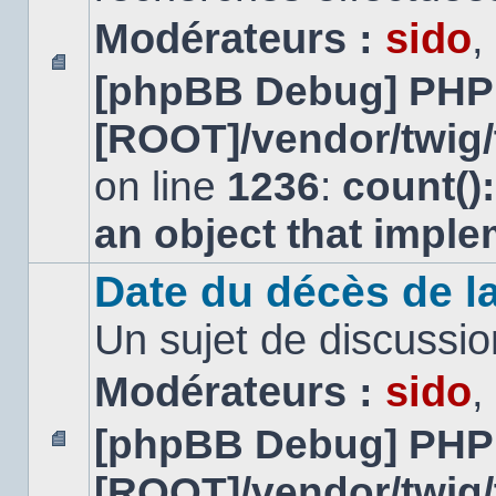
Modérateurs :
sido
,
[phpBB Debug] PHP
Aucun
message
[ROOT]/vendor/twig/
non
lu
on line
1236
:
count()
an object that impl
Date du décès de la
Un sujet de discussio
Modérateurs :
sido
,
[phpBB Debug] PHP
Aucun
[ROOT]/vendor/twig/
message