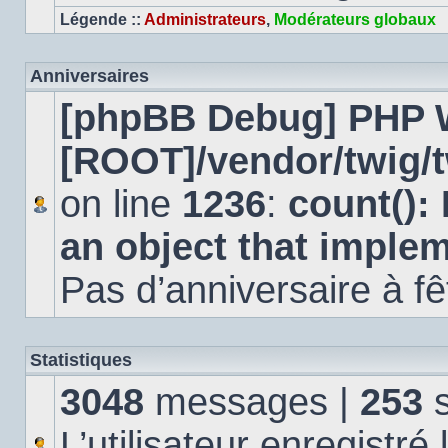
Légende ::
Administrateurs
,
Modérateurs globaux
Anniversaires
[phpBB Debug] PHP 
[ROOT]/vendor/twig/t
on line
1236
:
count():
an object that imple
Pas d’anniversaire à fê
Statistiques
3048
messages |
253
s
L’utilisateur enregistré