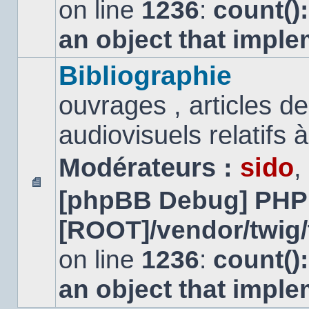
on line
1236
:
count()
an object that impl
Bibliographie
ouvrages , articles 
audiovisuels relatifs à 
Modérateurs :
sido
,
[phpBB Debug] PHP
Aucun
message
[ROOT]/vendor/twig/
non
lu
on line
1236
:
count()
an object that impl