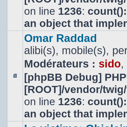
non
lu
on line
1236
:
count()
an object that impl
Omar Raddad
alibi(s), mobile(s), pe
Modérateurs :
sido
,
[phpBB Debug] PHP
Aucun
[ROOT]/vendor/twig/
message
non
lu
on line
1236
:
count()
an object that impl