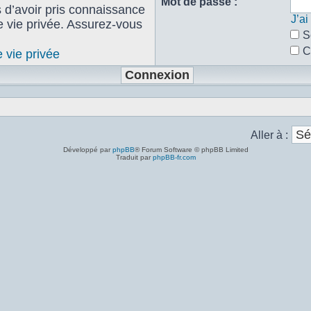
Mot de passe :
s d’avoir pris connaissance
J’a
de vie privée. Assurez-vous
S
C
e vie privée
Aller à :
Développé par
phpBB
® Forum Software © phpBB Limited
Traduit par
phpBB-fr.com