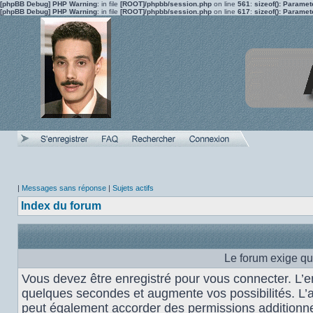
[phpBB Debug] PHP Warning
: in file
[ROOT]/phpbb/session.php
on line
561
:
sizeof(): Parame
[phpBB Debug] PHP Warning
: in file
[ROOT]/phpbb/session.php
on line
617
:
sizeof(): Parame
|
Messages sans réponse
|
Sujets actifs
Index du forum
Le forum exige qu
Vous devez être enregistré pour vous connecter. L’
quelques secondes et augmente vos possibilités. L’
peut également accorder des permissions additionnel