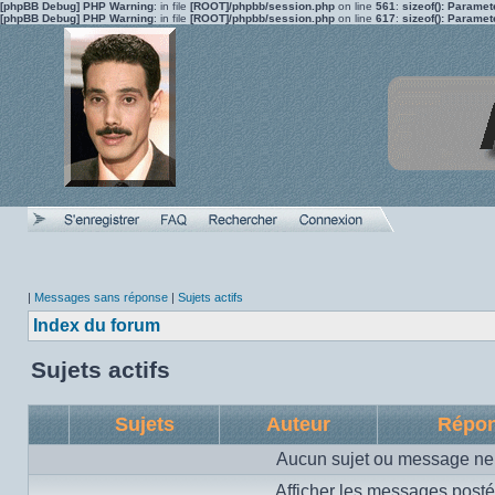
[phpBB Debug] PHP Warning
: in file
[ROOT]/phpbb/session.php
on line
561
:
sizeof(): Parame
[phpBB Debug] PHP Warning
: in file
[ROOT]/phpbb/session.php
on line
617
:
sizeof(): Parame
|
Messages sans réponse
|
Sujets actifs
Index du forum
Sujets actifs
Sujets
Auteur
Répo
Aucun sujet ou message ne 
Afficher les messages posté