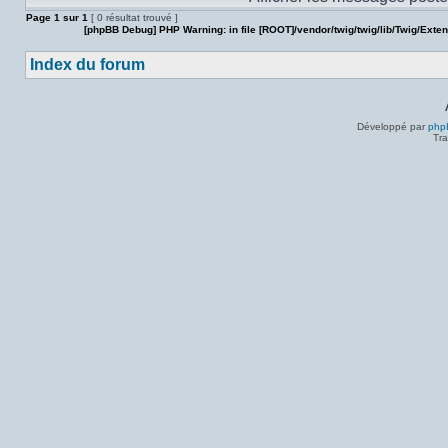
Page
1
sur
1
[ 0 résultat trouvé ]
[phpBB Debug] PHP Warning
: in file
[ROOT]/vendor/twig/twig/lib/Twig/Exte
Index du forum
Développé par
php
Tra