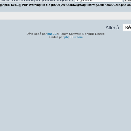
[phpBB Debug] PHP Warning
: in file
[ROOT]/vendor/twig/twig/lib/Twig/Extension/Core.php
on
Aller à :
Développé par
phpBB
® Forum Software © phpBB Limited
Traduit par
phpBB-fr.com