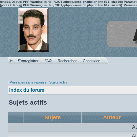
[phpBB Debug] PHP Warning
: in file
[ROOT]/phpbb/session.php
on line
561
:
sizeof(): Parame
[phpBB Debug] PHP Warning
: in file
[ROOT]/phpbb/session.php
on line
617
:
sizeof(): Parame
|
Messages sans réponse
|
Sujets actifs
Index du forum
Sujets actifs
Sujets
Auteur
Au
Af