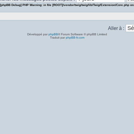
[phpBB Debug] PHP Warning
: in file
[ROOT]/vendor/twig/twig/lib/Twig/Extension/Core.php
on
Aller à :
Développé par
phpBB
® Forum Software © phpBB Limited
Traduit par
phpBB-fr.com