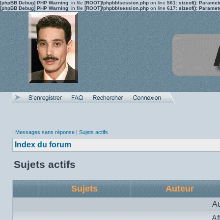
[phpBB Debug] PHP Warning
: in file
[ROOT]/phpbb/session.php
on line
561
:
sizeof(): Parame
[phpBB Debug] PHP Warning
: in file
[ROOT]/phpbb/session.php
on line
617
:
sizeof(): Parame
|
Messages sans réponse
|
Sujets actifs
Index du forum
Sujets actifs
Sujets
Auteur
Au
Af