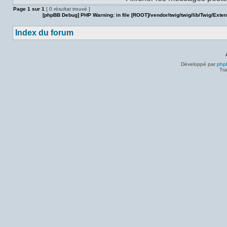
Page
1
sur
1
[ 0 résultat trouvé ]
[phpBB Debug] PHP Warning
: in file
[ROOT]/vendor/twig/twig/lib/Twig/Exte
Index du forum
Développé par
php
Tra