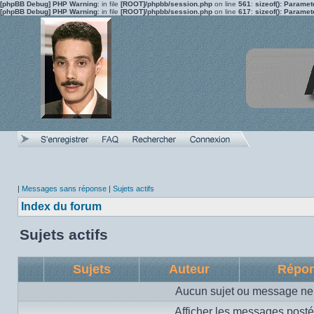
[phpBB Debug] PHP Warning
: in file
[ROOT]/phpbb/session.php
on line
561
:
sizeof(): Parame
[phpBB Debug] PHP Warning
: in file
[ROOT]/phpbb/session.php
on line
617
:
sizeof(): Parame
|
Messages sans réponse
|
Sujets actifs
Index du forum
Sujets actifs
Sujets
Auteur
Répo
Aucun sujet ou message ne 
Afficher les messages posté