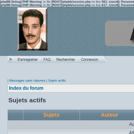
[phpBB Debug] PHP Warning
: in file
[ROOT]/phpbb/session.php
on line
561
:
sizeof(): Parame
[phpBB Debug] PHP Warning
: in file
[ROOT]/phpbb/session.php
on line
617
:
sizeof(): Parame
|
Messages sans réponse
|
Sujets actifs
Index du forum
Sujets actifs
Sujets
Auteur
Au
Af