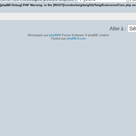
[phpBB Debug] PHP Warning
: in file
[ROOT]/vendor/twig/twig/lib/Twig/Extension/Core.php
on
Aller à :
Développé par
phpBB
® Forum Software © phpBB Limited
Traduit par
phpBB-fr.com