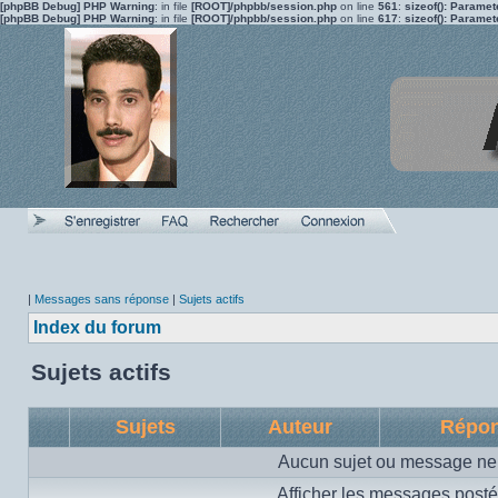
[phpBB Debug] PHP Warning
: in file
[ROOT]/phpbb/session.php
on line
561
:
sizeof(): Parame
[phpBB Debug] PHP Warning
: in file
[ROOT]/phpbb/session.php
on line
617
:
sizeof(): Parame
|
Messages sans réponse
|
Sujets actifs
Index du forum
Sujets actifs
Sujets
Auteur
Répo
Aucun sujet ou message ne 
Afficher les messages posté