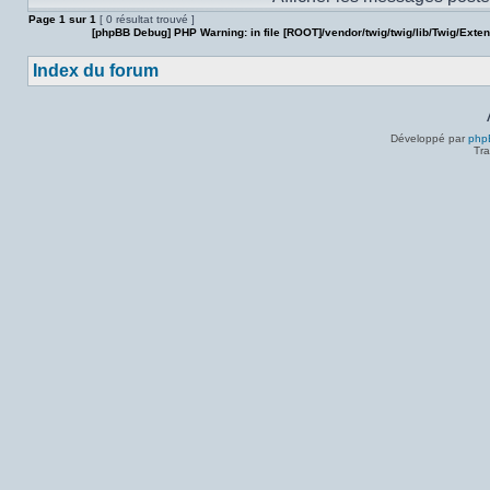
Page
1
sur
1
[ 0 résultat trouvé ]
[phpBB Debug] PHP Warning
: in file
[ROOT]/vendor/twig/twig/lib/Twig/Exte
Index du forum
Développé par
php
Tra