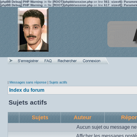
[phpBB Debug] PHP Warning
: in file
[ROOT]/phpbb/session.php
on line
561
:
sizeof(): Parame
[phpBB Debug] PHP Warning
: in file
[ROOT]/phpbb/session.php
on line
617
:
sizeof(): Parame
|
Messages sans réponse
|
Sujets actifs
Index du forum
Sujets actifs
Sujets
Auteur
Répo
Aucun sujet ou message ne 
Afficher les messages posté