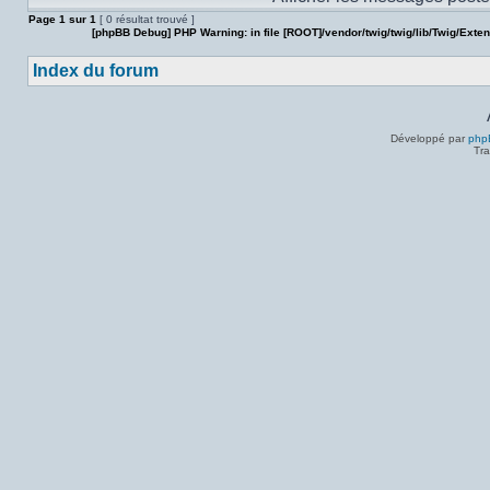
Page
1
sur
1
[ 0 résultat trouvé ]
[phpBB Debug] PHP Warning
: in file
[ROOT]/vendor/twig/twig/lib/Twig/Exte
Index du forum
Développé par
php
Tra