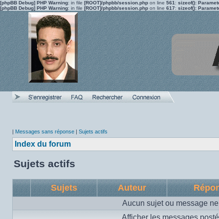
[phpBB Debug] PHP Warning
: in file
[ROOT]/phpbb/session.php
on line
561
:
sizeof(): Parame
[phpBB Debug] PHP Warning
: in file
[ROOT]/phpbb/session.php
on line
617
:
sizeof(): Parame
|
Messages sans réponse
|
Sujets actifs
Index du forum
Sujets actifs
Sujets
Auteur
Répo
Aucun sujet ou message ne 
Afficher les messages posté