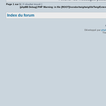
Page
1
sur
1
[ 0 résultat trouvé ]
[phpBB Debug] PHP Warning
: in file
[ROOT]/vendor/twig/twig/lib/Twig/Exte
Index du forum
Développé par
php
Tra