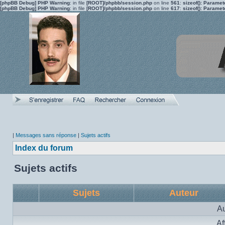
[phpBB Debug] PHP Warning
: in file
[ROOT]/phpbb/session.php
on line
561
:
sizeof(): Parame
[phpBB Debug] PHP Warning
: in file
[ROOT]/phpbb/session.php
on line
617
:
sizeof(): Parame
|
Messages sans réponse
|
Sujets actifs
Index du forum
Sujets actifs
Sujets
Auteur
Au
Af