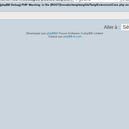
[phpBB Debug] PHP Warning
: in file
[ROOT]/vendor/twig/twig/lib/Twig/Extension/Core.php
on
Aller à :
Développé par
phpBB
® Forum Software © phpBB Limited
Traduit par
phpBB-fr.com