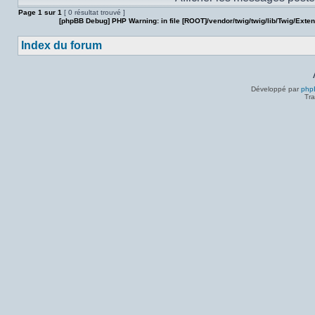
Page
1
sur
1
[ 0 résultat trouvé ]
[phpBB Debug] PHP Warning
: in file
[ROOT]/vendor/twig/twig/lib/Twig/Exte
Index du forum
Développé par
php
Tra