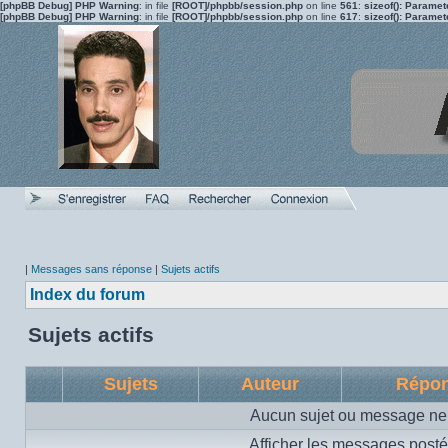
[phpBB Debug] PHP Warning
: in file
[ROOT]/phpbb/session.php
on line
561
:
sizeof(): Parame
[phpBB Debug] PHP Warning
: in file
[ROOT]/phpbb/session.php
on line
617
:
sizeof(): Parame
|
Messages sans réponse
|
Sujets actifs
Index du forum
Sujets actifs
Sujets
Auteur
Répo
Aucun sujet ou message ne 
Afficher les messages posté