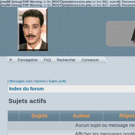
[phpBB Debug] PHP Warning
: in file
[ROOT]/phpbb/session.php
on line
561
:
sizeof(): Parame
[phpBB Debug] PHP Warning
: in file
[ROOT]/phpbb/session.php
on line
617
:
sizeof(): Parame
|
Messages sans réponse
|
Sujets actifs
Index du forum
Sujets actifs
Sujets
Auteur
Répo
Aucun sujet ou message ne 
Afficher les messages posté