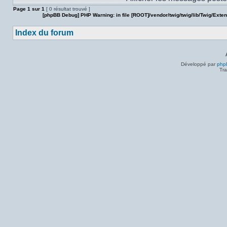
Page
1
sur
1
[ 0 résultat trouvé ]
[phpBB Debug] PHP Warning
: in file
[ROOT]/vendor/twig/twig/lib/Twig/Exte
Index du forum
Développé par
php
Tra