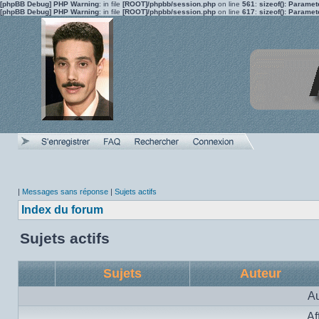
[phpBB Debug] PHP Warning
: in file
[ROOT]/phpbb/session.php
on line
561
:
sizeof(): Parame
[phpBB Debug] PHP Warning
: in file
[ROOT]/phpbb/session.php
on line
617
:
sizeof(): Parame
|
Messages sans réponse
|
Sujets actifs
Index du forum
Sujets actifs
Sujets
Auteur
Au
Af