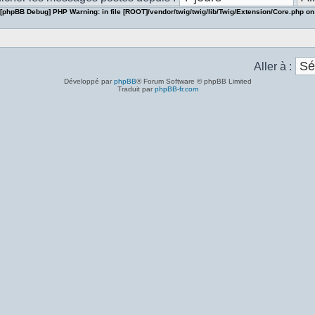
[phpBB Debug] PHP Warning
: in file
[ROOT]/vendor/twig/twig/lib/Twig/Extension/Core.php
on
Aller à :
Développé par
phpBB
® Forum Software © phpBB Limited
Traduit par
phpBB-fr.com