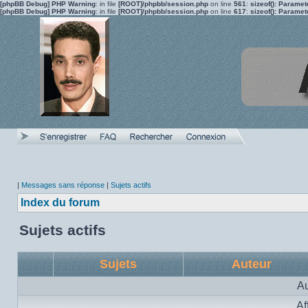
[phpBB Debug] PHP Warning
: in file
[ROOT]/phpbb/session.php
on line
561
:
sizeof(): Parame
[phpBB Debug] PHP Warning
: in file
[ROOT]/phpbb/session.php
on line
617
:
sizeof(): Parame
|
Messages sans réponse
|
Sujets actifs
Index du forum
Sujets actifs
Sujets
Auteur
Au
Af