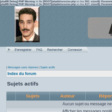
[phpBB Debug] PHP Warning
: in file
[ROOT]/phpbb/session.php
on line
561
:
sizeof(): Parame
[phpBB Debug] PHP Warning
: in file
[ROOT]/phpbb/session.php
on line
617
:
sizeof(): Parame
|
Messages sans réponse
|
Sujets actifs
Index du forum
Sujets actifs
Sujets
Auteur
Répo
Aucun sujet ou message ne 
Afficher les messages posté