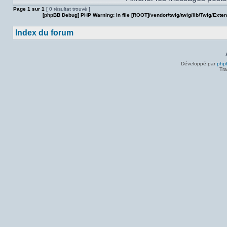
Page
1
sur
1
[ 0 résultat trouvé ]
[phpBB Debug] PHP Warning
: in file
[ROOT]/vendor/twig/twig/lib/Twig/Exte
Index du forum
Développé par
php
Tra